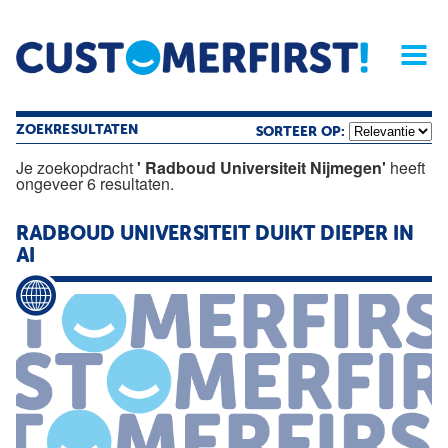
Home
Opinie
Archief
Magazine
Service
Buyers'Guide
Linked
Nieu
R
ZOEKRESULTATEN
SORTEER OP:
Je zoekopdracht
' Radboud Universiteit Nijmegen'
heeft
ongeveer 6 resultaten.
RADBOUD
UNIVERSITEIT
DUIKT DIEPER IN
AI