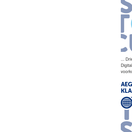
...
Dri
Digita
voork
AEG
KLA