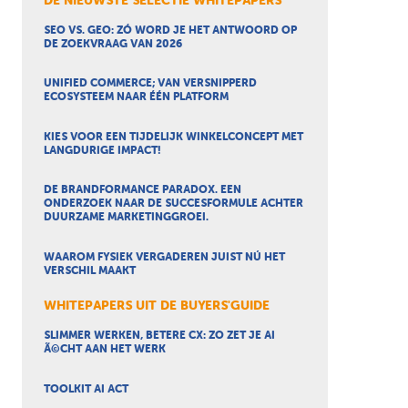
DE NIEUWSTE SELECTIE WHITEPAPERS
SEO VS. GEO: ZÓ WORD JE HET ANTWOORD OP
DE ZOEKVRAAG VAN 2026
UNIFIED COMMERCE; VAN VERSNIPPERD
ECOSYSTEEM NAAR ÉÉN PLATFORM
KIES VOOR EEN TIJDELIJK WINKELCONCEPT MET
LANGDURIGE IMPACT!
DE BRANDFORMANCE PARADOX. EEN
ONDERZOEK NAAR DE SUCCESFORMULE ACHTER
DUURZAME MARKETINGGROEI.
WAAROM FYSIEK VERGADEREN JUIST NÚ HET
VERSCHIL MAAKT
WHITEPAPERS UIT DE BUYERS'GUIDE
SLIMMER WERKEN, BETERE CX: ZO ZET JE AI
Ã©CHT AAN HET WERK
TOOLKIT AI ACT