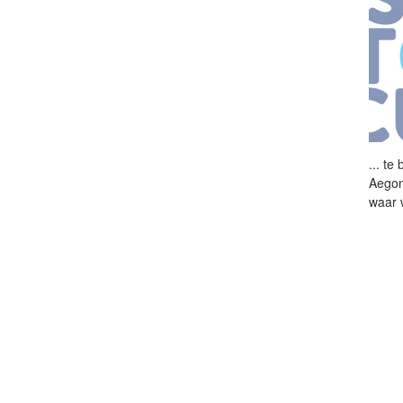
...
te b
Aegon 
waar w