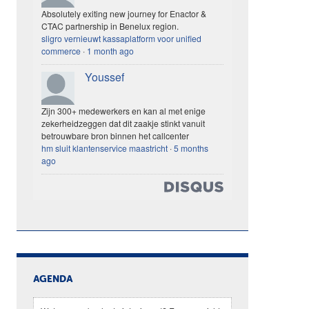
Absolutely exiting new journey for Enactor &
CTAC partnership in Benelux region.
sligro vernieuwt kassaplatform voor unified
commerce
·
1 month ago
Youssef
Zijn 300+ medewerkers en kan al met enige
zekerheidzeggen dat dit zaakje stinkt vanuit
betrouwbare bron binnen het callcenter
hm sluit klantenservice maastricht
·
5 months
ago
AGENDA