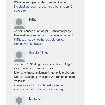
Wero belangrijker vinden dan hun klanten.
ing stopt met scanner voor wero betalingen
·
2
days ago
Frits
Je bent echt een kantoorpik. Een laptoppertje.
Hoeveel mensen buit je uit met minimumloon?
blijf focus houden op het verbeteren van
klantreizen
·
6 days ago
Guido Thys
Toen ik in 1990 de grote oversteek van België
naar Nederland maakte om als
telemarketingconsultant mijn geluk te proberen,
was Hans al een gevestigde waarde en dé man
"to talk to"....
in memoriam hans bach nestor van het
nederlandse klantcontact
·
2 weeks ago
Enactor