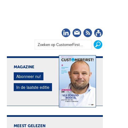
LinkedIn
Nieuwsbrief
RSS
Abonn
MAGAZINE
Abonneer nu!
In de laatste editie
MEEST GELEZEN