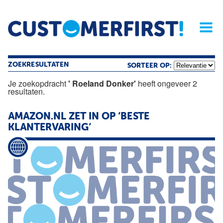
Home
Opinie
Archief
Magazine
Service
Buyers'Guide
Linked
Nieu
R
ZOEKRESULTATEN
SORTEER OP:
Je zoekopdracht
' Roeland Donker'
heeft ongeveer 2
resultaten.
AMAZON.NL ZET IN OP ‘BESTE
KLANTERVARING’