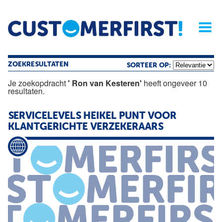
Home
Opinie
Archief
Magazine
Service
Buyers'Guide
Linked
Nieu
R
ZOEKRESULTATEN
SORTEER OP:
Je zoekopdracht
' Ron van Kesteren'
heeft ongeveer 10
resultaten.
SERVICELEVELS HEIKEL PUNT VOOR
KLANTGERICHTE VERZEKERAARS