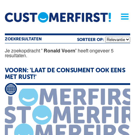
Home
Opinie
Archief
Magazine
Service
Buyers'Guide
Linked
Nieu
R
ZOEKRESULTATEN
SORTEER OP:
Je zoekopdracht
' Ronald Voorn'
heeft ongeveer 5
resultaten.
VOORN: 'LAAT DE CONSUMENT OOK EENS
MET RUST!'