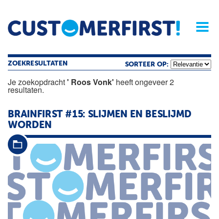
Home
Opinie
Archief
Magazine
Service
Buyers'Guide
Linked
Nieu
R
ZOEKRESULTATEN
SORTEER OP:
Je zoekopdracht
' Roos Vonk'
heeft ongeveer 2
resultaten.
BRAINFIRST #15: SLIJMEN EN BESLIJMD
WORDEN