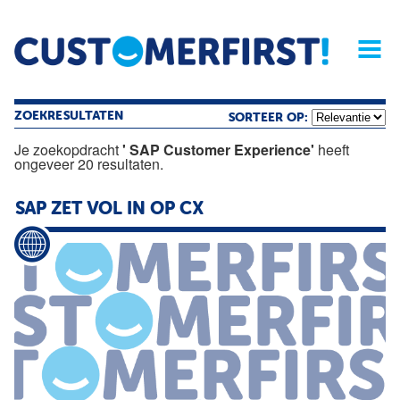
Home
Opinie
Archief
Magazine
Service
Buyers'Guide
Linked
Nieu
R
ZOEKRESULTATEN
SORTEER OP:
Je zoekopdracht
' SAP Customer Experience'
heeft
ongeveer 20 resultaten.
SAP
ZET VOL IN OP CX