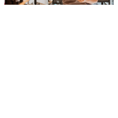
introduceert AI platform voor retailklantervaring 12 januari 2026
Tamara de Vos Vlot
SAP
lanceert later dit jaar een AI gestuurde
oplossing voor retailbedrijven Dat maakte het bedrijf bekend in
...
RUN OP OMNICHANNEL VOOR ASICS
...
slaat de handen ineen met
SAP
partner myBrand om een
nieuwe omnichannel strategie vorm te geven Het merk heeft de