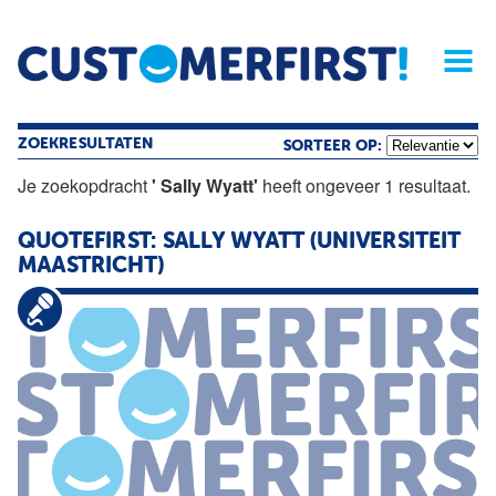
Home
Opinie
Archief
Magazine
Service
Buyers'Guide
Linked
Nieu
R
ZOEKRESULTATEN
SORTEER OP:
Je zoekopdracht
' Sally Wyatt'
heeft ongeveer 1 resultaat.
QUOTEFIRST:
SALLY
WYATT
(UNIVERSITEIT
MAASTRICHT)