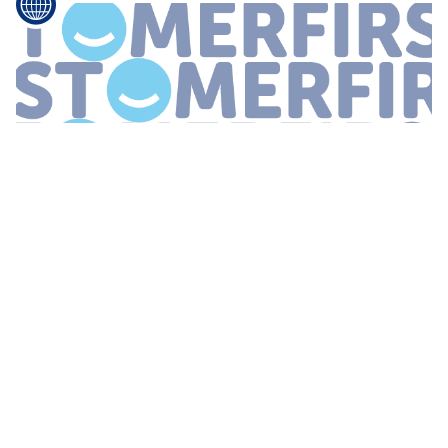
...
de huidige aandeelhouders
Shell
Albert Heijn en Praxis de
partners Mastercard en Essent en 40 inwisselpartners Daarnaast
verwelkomen we nieuwe partners in het programma zoals
Booking com Door meer
...
CX LAAT ZICH GELDEN OP MOBILE WORLD
CONGRESS