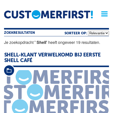
Home
Opinie
Archief
Magazine
Service
Buyers'Guide
Linked
Nieu
R
ZOEKRESULTATEN
SORTEER OP:
Je zoekopdracht
' Shell'
heeft ongeveer 19 resultaten.
SHELL-KLANT VERWELKOMD BIJ EERSTE
SHELL
CAFÉ