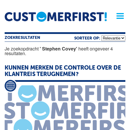
Home
Opinie
Archief
Magazine
Service
Buyers'Guide
Linked
Nieu
R
ZOEKRESULTATEN
SORTEER OP:
Je zoekopdracht
' Stephen Covey'
heeft ongeveer 4
resultaten.
KUNNEN MERKEN DE CONTROLE OVER DE
KLANTREIS TERUGNEMEN?