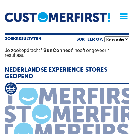
Home
Opinie
Archief
Magazine
Service
Buyers'Guide
Linked
Nieu
R
ZOEKRESULTATEN
SORTEER OP:
Je zoekopdracht
' SunConnect'
heeft ongeveer 1
resultaat.
NEDERLANDSE EXPERIENCE STORES
GEOPEND