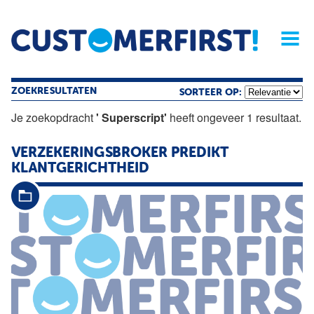
Home
Opinie
Archief
Magazine
Service
Buyers'Guide
Linked
Nieu
R
ZOEKRESULTATEN
SORTEER OP:
Je zoekopdracht
' Superscript'
heeft ongeveer 1 resultaat.
VERZEKERINGSBROKER PREDIKT
KLANTGERICHTHEID