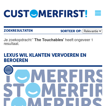
Home
Opinie
Archief
Magazine
Service
Buyers'Guide
Linked
Nieu
R
ZOEKRESULTATEN
SORTEER OP:
Je zoekopdracht
' The Touchables'
heeft ongeveer 1
resultaat.
LEXUS WIL KLANTEN VERVOEREN EN
BEROEREN