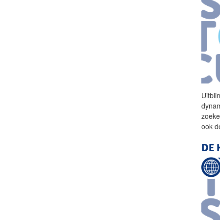
Uitbli
dynam
zoeke
ook 
DE 