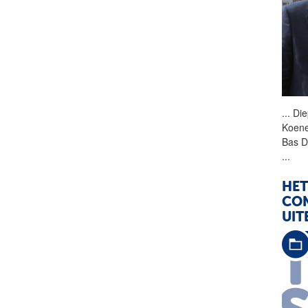
...
Die
Koene
Bas D
...
HET
CON
UIT