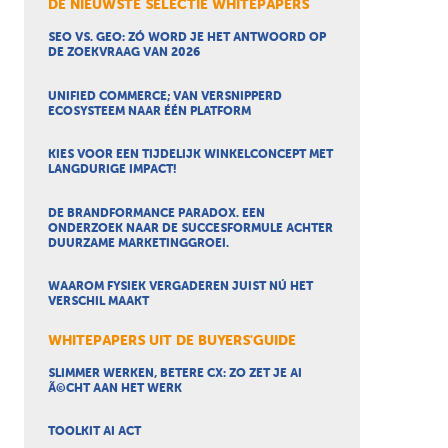
DE NIEUWSTE SELECTIE WHITEPAPERS
SEO VS. GEO: ZÓ WORD JE HET ANTWOORD OP
DE ZOEKVRAAG VAN 2026
UNIFIED COMMERCE; VAN VERSNIPPERD
ECOSYSTEEM NAAR ÉÉN PLATFORM
KIES VOOR EEN TIJDELIJK WINKELCONCEPT MET
LANGDURIGE IMPACT!
DE BRANDFORMANCE PARADOX. EEN
ONDERZOEK NAAR DE SUCCESFORMULE ACHTER
DUURZAME MARKETINGGROEI.
WAAROM FYSIEK VERGADEREN JUIST NÚ HET
VERSCHIL MAAKT
WHITEPAPERS UIT DE BUYERS'GUIDE
SLIMMER WERKEN, BETERE CX: ZO ZET JE AI
Ã©CHT AAN HET WERK
TOOLKIT AI ACT