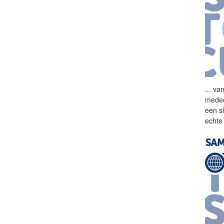
...
van
medeo
een s
echt
SAM