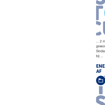
...
2 m
gewor
Sinds
bij
...
ENE
AF