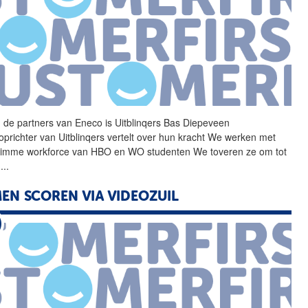
 de partners van Eneco is
Uitblinqers
Bas Diepeveen
prichter van
Uitblinqers
vertelt over hun kracht We werken met
limme workforce van HBO en WO studenten We toveren ze om tot
e
...
EN SCOREN VIA VIDEOZUIL