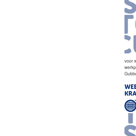
voor 
werkpl
Gubbe
WE
KRA