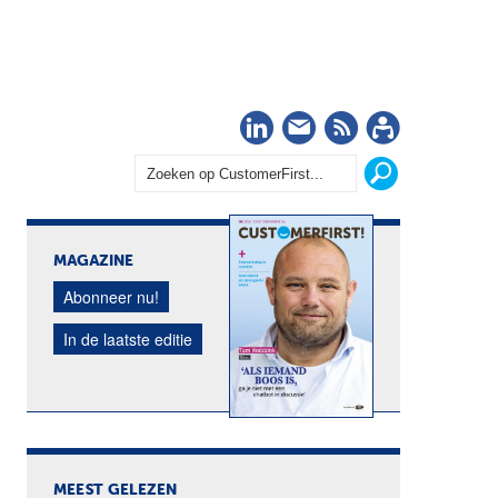
LinkedIn
Nieuwsbrief
RSS
Abonn
MAGAZINE
Abonneer nu!
In de laatste editie
MEEST GELEZEN