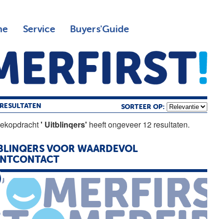
ne
Service
Buyers'Guide
RESULTATEN
SORTEER OP:
oekopdracht
' Uitblinqers'
heeft ongeveer 12 resultaten.
BLINQERS
VOOR WAARDEVOL
ANTCONTACT