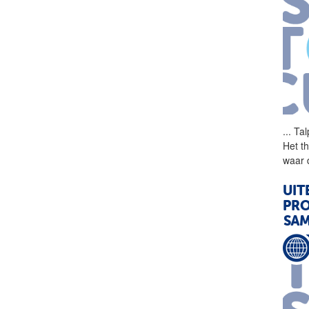
...
Tal
Het t
waar 
UIT
PRO
SA