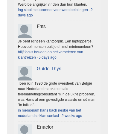
Wero belangrijker vinden dan hun klanten.
ing stopt met scanner voor wero betalingen
·
2
days ago
Frits
Je bent echt een kantoorpik. Een laptoppertje.
Hoeveel mensen buit je uit met minimumloon?
blijf focus houden op het verbeteren van
klantreizen
·
5 days ago
Guido Thys
Toen ik in 1990 de grote oversteek van België
naar Nederland maakte om als
telemarketingconsultant mijn geluk te proberen,
was Hans al een gevestigde waarde en dé man
"to talk to"....
in memoriam hans bach nestor van het
nederlandse klantcontact
·
2 weeks ago
Enactor