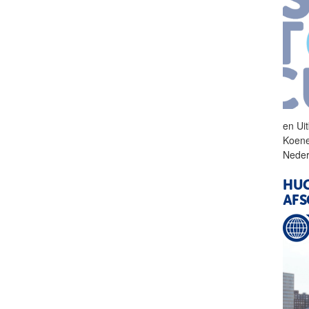
en
Ui
Koen
Neder
HUG
AFS