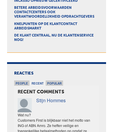
INCASSO OPNIEUW GECERTIFICEERD
BETERE ARBEIDSVOORWAARDEN
CONTACTCENTERS OOK
VERANTWOORDELIJKHEID OPDRACHTGEVERS
KNELPUNTEN OP DE KLANTCONTACT
ARBEIDSMARKT
DE KLANT CENTRAAL, NU DE KLANTENSERVICE
NOG!
REACTIES
PEOPLE
RECENT
POPULAR
RECENT COMMENTS
Stijn Hommes
Wat nu?
Customers First is blijkbaar niet het motto van
ING of ABN Amro. Ze heffen veilige en
toegankelijke betaalmethoden op omdat ze