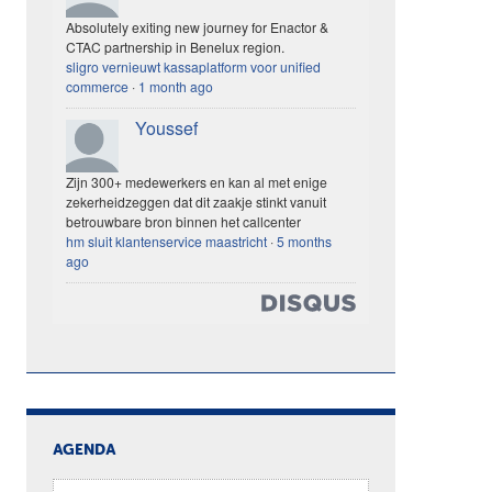
Absolutely exiting new journey for Enactor &
CTAC partnership in Benelux region.
sligro vernieuwt kassaplatform voor unified
commerce
·
1 month ago
Youssef
Zijn 300+ medewerkers en kan al met enige
zekerheidzeggen dat dit zaakje stinkt vanuit
betrouwbare bron binnen het callcenter
hm sluit klantenservice maastricht
·
5 months
ago
AGENDA