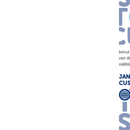
benut
van d
vakbl
JAN
CUS