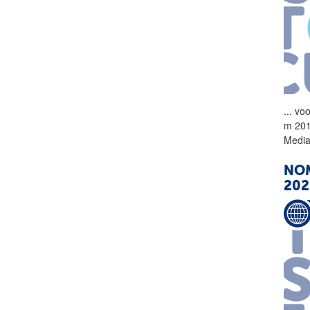
...
voo
m 201
Media 
NOM
202