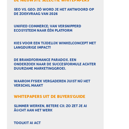
DE NIEUWSTE SELECTIE WHITEPAPERS
SEO VS. GEO: ZÓ WORD JE HET ANTWOORD OP
DE ZOEKVRAAG VAN 2026
UNIFIED COMMERCE; VAN VERSNIPPERD
ECOSYSTEEM NAAR ÉÉN PLATFORM
KIES VOOR EEN TIJDELIJK WINKELCONCEPT MET
LANGDURIGE IMPACT!
DE BRANDFORMANCE PARADOX. EEN
ONDERZOEK NAAR DE SUCCESFORMULE ACHTER
DUURZAME MARKETINGGROEI.
WAAROM FYSIEK VERGADEREN JUIST NÚ HET
VERSCHIL MAAKT
WHITEPAPERS UIT DE BUYERS'GUIDE
SLIMMER WERKEN, BETERE CX: ZO ZET JE AI
Ã©CHT AAN HET WERK
TOOLKIT AI ACT