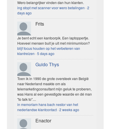
Wero belangrijker vinden dan hun klanten.
ing stopt met scanner voor wero betalingen
·
2
days ago
Frits
Je bent echt een kantoorpik. Een laptoppertje.
Hoeveel mensen buit je uit met minimumloon?
blijf focus houden op het verbeteren van
klantreizen
·
5 days ago
Guido Thys
Toen ik in 1990 de grote oversteek van België
naar Nederland maakte om als
telemarketingconsultant mijn geluk te proberen,
was Hans al een gevestigde waarde en dé man
"to talk to"....
in memoriam hans bach nestor van het
nederlandse klantcontact
·
2 weeks ago
Enactor