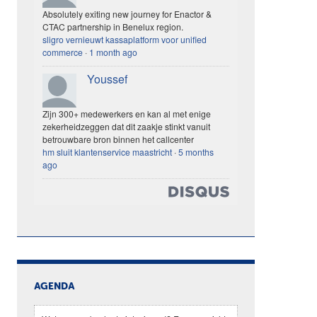
Absolutely exiting new journey for Enactor &
CTAC partnership in Benelux region.
sligro vernieuwt kassaplatform voor unified
commerce
·
1 month ago
Youssef
Zijn 300+ medewerkers en kan al met enige
zekerheidzeggen dat dit zaakje stinkt vanuit
betrouwbare bron binnen het callcenter
hm sluit klantenservice maastricht
·
5 months
ago
AGENDA