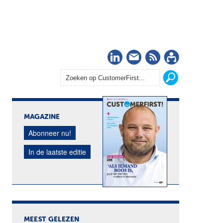
LinkedIn
Nieuwsbrief
RSS
Abonn
MAGAZINE
Abonneer nu!
In de laatste editie
MEEST GELEZEN