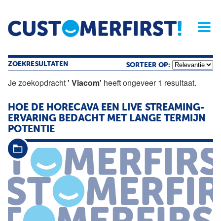
Home
Opinie
Archief
Magazine
Service
Buyers'Guide
Linked
Nieu
R
ZOEKRESULTATEN
SORTEER OP:
Je zoekopdracht
' Viacom'
heeft ongeveer 1 resultaat.
HOE DE HORECAVA EEN LIVE STREAMING-
ERVARING BEDACHT MET LANGE TERMIJN
POTENTIE