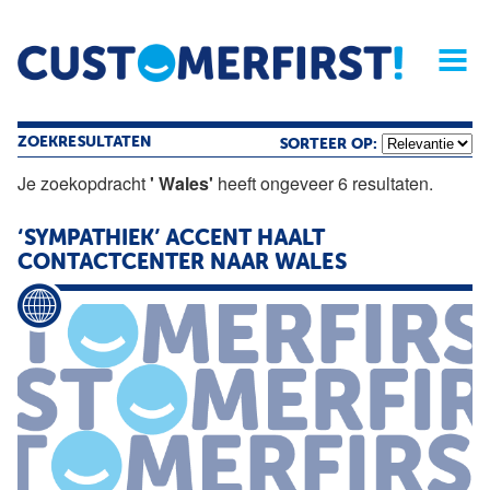
Home
Opinie
Archief
Magazine
Service
Buyers'Guide
Linked
Nieu
R
ZOEKRESULTATEN
SORTEER OP:
Je zoekopdracht
' Wales'
heeft ongeveer 6 resultaten.
‘SYMPATHIEK’ ACCENT HAALT
CONTACTCENTER NAAR
WALES