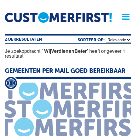
Home
Opinie
Archief
Magazine
Service
Buyers'Guide
Linked
Nieu
R
ZOEKRESULTATEN
SORTEER OP:
Je zoekopdracht
' WijVerdienenBeter'
heeft ongeveer 1
resultaat.
GEMEENTEN PER MAIL GOED BEREIKBAAR