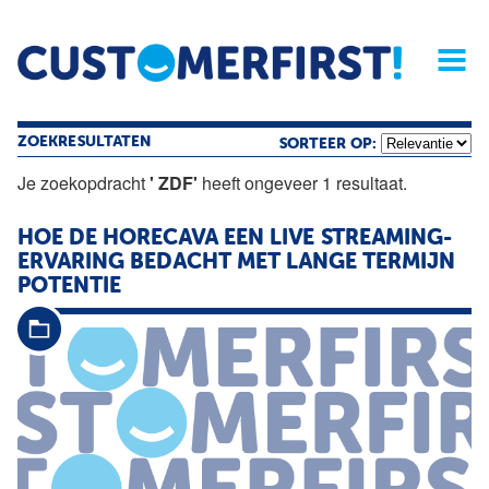
Home
Opinie
Archief
Magazine
Service
Buyers'Guide
Linked
Nieu
R
ZOEKRESULTATEN
SORTEER OP:
Je zoekopdracht
' ZDF'
heeft ongeveer 1 resultaat.
HOE DE HORECAVA EEN LIVE STREAMING-
ERVARING BEDACHT MET LANGE TERMIJN
POTENTIE