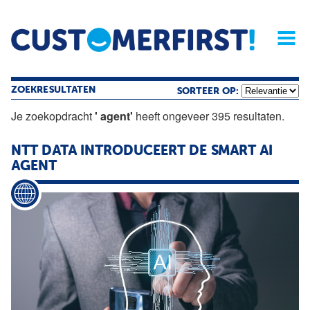
Home
Opinie
Archief
Magazine
Service
Buyers'Guide
Linked
Nieu
R
ZOEKRESULTATEN
SORTEER OP:
Je zoekopdracht
' agent'
heeft ongeveer 395 resultaten.
NTT DATA INTRODUCEERT DE SMART AI
AGENT