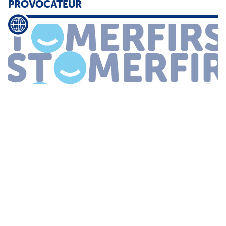
PROVOCATEUR
à trois chat met
Agent
Provocateur 28 november 2016
Lingeriemerk
Agent
Provocateur zet sinds kort WhatsApp in om
stellen te helpen bij het vinden van een passend kerstcadeau
Naughty or nice
...
GOOGLE CLOUD INTRODUCEERT AI-AGENT
ECOSYSTEEM