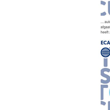
...
aut
afgaa
heeft 
ECA