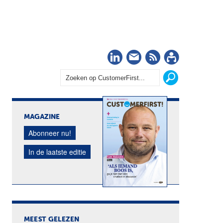
LinkedIn
Nieuwsbrief
RSS
Abonn
MAGAZINE
Abonneer nu!
In de laatste editie
MEEST GELEZEN