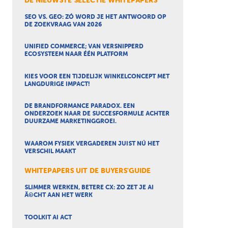
DE NIEUWSTE SELECTIE WHITEPAPERS
SEO VS. GEO: ZÓ WORD JE HET ANTWOORD OP
DE ZOEKVRAAG VAN 2026
UNIFIED COMMERCE; VAN VERSNIPPERD
ECOSYSTEEM NAAR ÉÉN PLATFORM
KIES VOOR EEN TIJDELIJK WINKELCONCEPT MET
LANGDURIGE IMPACT!
DE BRANDFORMANCE PARADOX. EEN
ONDERZOEK NAAR DE SUCCESFORMULE ACHTER
DUURZAME MARKETINGGROEI.
WAAROM FYSIEK VERGADEREN JUIST NÚ HET
VERSCHIL MAAKT
WHITEPAPERS UIT DE BUYERS'GUIDE
SLIMMER WERKEN, BETERE CX: ZO ZET JE AI
Ã©CHT AAN HET WERK
TOOLKIT AI ACT