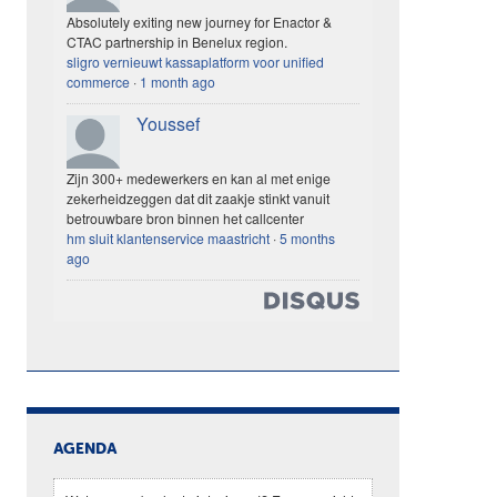
Absolutely exiting new journey for Enactor &
CTAC partnership in Benelux region.
sligro vernieuwt kassaplatform voor unified
commerce
·
1 month ago
Youssef
Zijn 300+ medewerkers en kan al met enige
zekerheidzeggen dat dit zaakje stinkt vanuit
betrouwbare bron binnen het callcenter
hm sluit klantenservice maastricht
·
5 months
ago
AGENDA