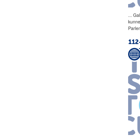
...
Gal
kunnen
Parle
112