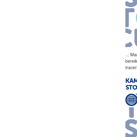
...
Mar
berei
trace
KAM
ST