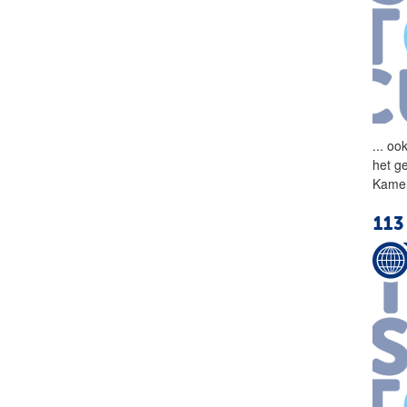
...
ook
het g
Kamer
113