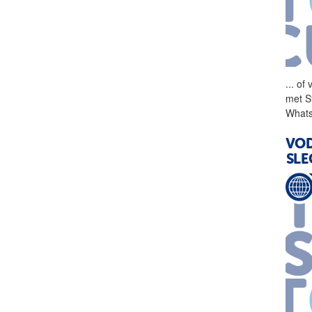
...
of v
met S
Whats
VOD
SL