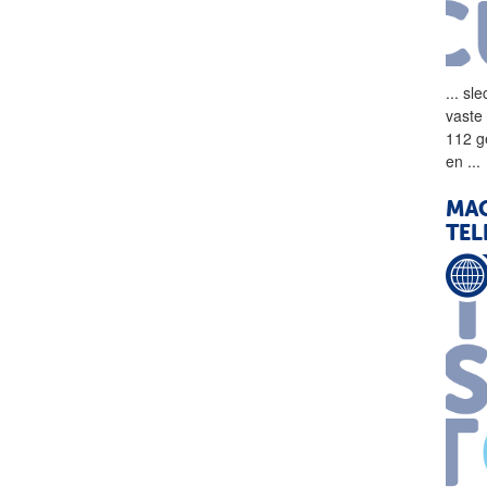
...
sle
vaste
112 g
en
...
MAC
TEL