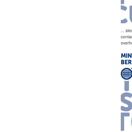
...
sle
conta
overh
MIN
BER