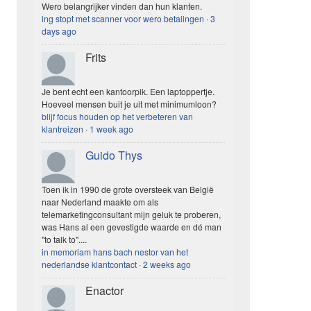
Wero belangrijker vinden dan hun klanten.
ing stopt met scanner voor wero betalingen
·
3
days ago
Frits
Je bent echt een kantoorpik. Een laptoppertje.
Hoeveel mensen buit je uit met minimumloon?
blijf focus houden op het verbeteren van
klantreizen
·
1 week ago
Guido Thys
Toen ik in 1990 de grote oversteek van België
naar Nederland maakte om als
telemarketingconsultant mijn geluk te proberen,
was Hans al een gevestigde waarde en dé man
"to talk to"....
in memoriam hans bach nestor van het
nederlandse klantcontact
·
2 weeks ago
Enactor