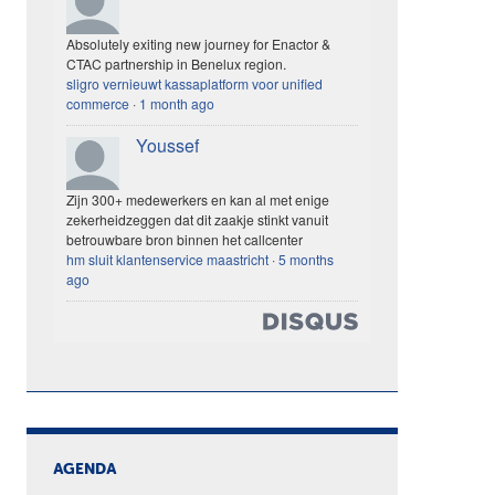
Absolutely exiting new journey for Enactor &
CTAC partnership in Benelux region.
sligro vernieuwt kassaplatform voor unified
commerce
·
1 month ago
Youssef
Zijn 300+ medewerkers en kan al met enige
zekerheidzeggen dat dit zaakje stinkt vanuit
betrouwbare bron binnen het callcenter
hm sluit klantenservice maastricht
·
5 months
ago
AGENDA