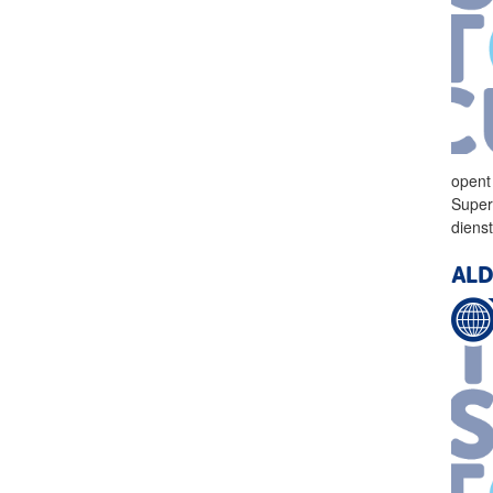
opent
Supe
dienst
ALD