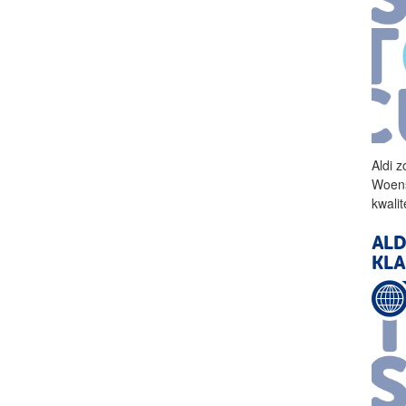
Aldi
zo
Woens
kwalit
ALD
KL