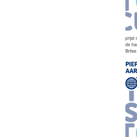
prijs
de ha
Britse
PIE
AAR