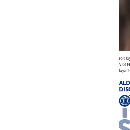
rolt l
Vlot 
loyal
ALD
DI