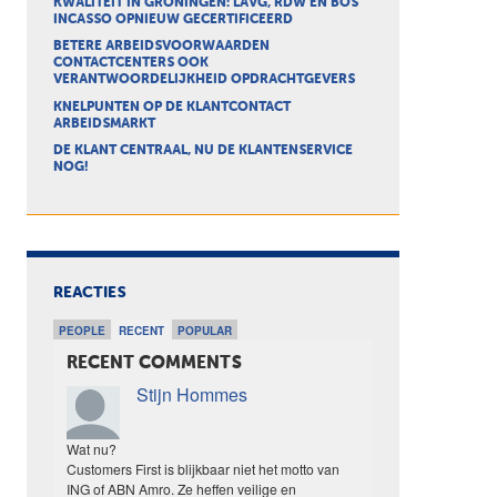
KWALITEIT IN GRONINGEN: LAVG, RDW EN BOS
INCASSO OPNIEUW GECERTIFICEERD
BETERE ARBEIDSVOORWAARDEN
CONTACTCENTERS OOK
VERANTWOORDELIJKHEID OPDRACHTGEVERS
KNELPUNTEN OP DE KLANTCONTACT
ARBEIDSMARKT
DE KLANT CENTRAAL, NU DE KLANTENSERVICE
NOG!
REACTIES
PEOPLE
RECENT
POPULAR
RECENT COMMENTS
Stijn Hommes
Wat nu?
Customers First is blijkbaar niet het motto van
ING of ABN Amro. Ze heffen veilige en