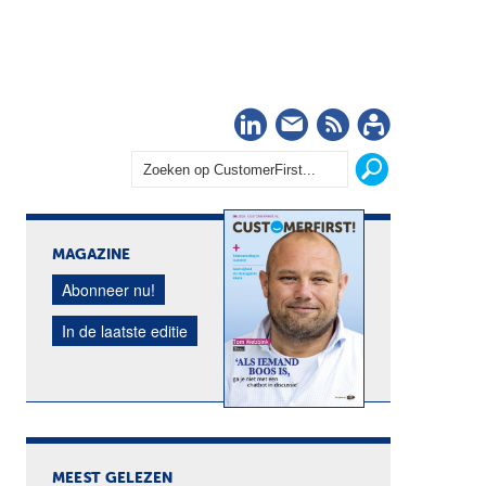
LinkedIn
Nieuwsbrief
RSS
Abonn
MAGAZINE
Abonneer nu!
In de laatste editie
MEEST GELEZEN