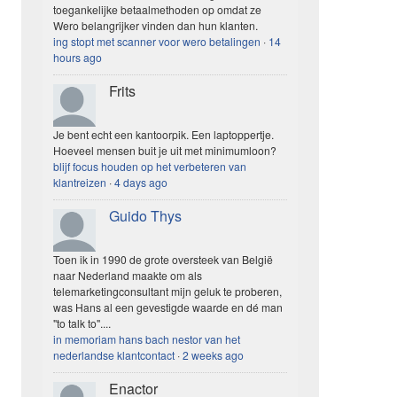
toegankelijke betaalmethoden op omdat ze
Wero belangrijker vinden dan hun klanten.
ing stopt met scanner voor wero betalingen
·
14
hours ago
Frits
Je bent echt een kantoorpik. Een laptoppertje.
Hoeveel mensen buit je uit met minimumloon?
blijf focus houden op het verbeteren van
klantreizen
·
4 days ago
Guido Thys
Toen ik in 1990 de grote oversteek van België
naar Nederland maakte om als
telemarketingconsultant mijn geluk te proberen,
was Hans al een gevestigde waarde en dé man
"to talk to"....
in memoriam hans bach nestor van het
nederlandse klantcontact
·
2 weeks ago
Enactor