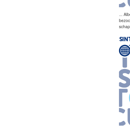
...
Alb
bezoc
schap
SIN