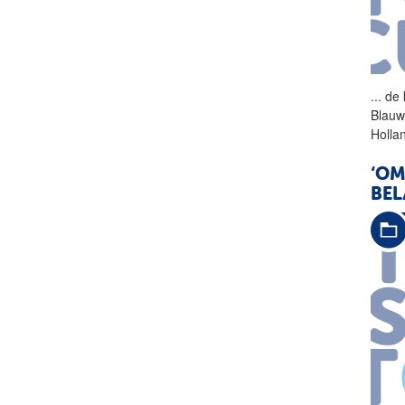
...
de 
Blauw
Holla
‘OM
BEL