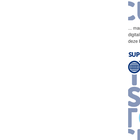
...
mark
digit
deze 
SUP