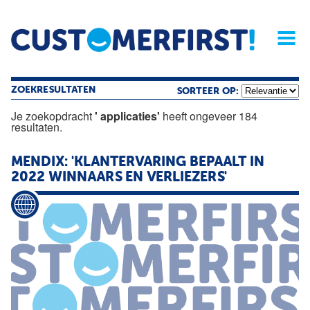
Home
Opinie
Archief
Magazine
Service
Buyers'Guide
Linked
Nieu
R
ZOEKRESULTATEN
SORTEER OP:
Je zoekopdracht
' applicaties'
heeft ongeveer 184
resultaten.
MENDIX: 'KLANTERVARING BEPAALT IN
2022 WINNAARS EN VERLIEZERS'