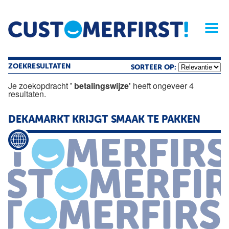
Home
Opinie
Archief
Magazine
Service
Buyers'Guide
Linked
Nieu
R
ZOEKRESULTATEN
SORTEER OP:
Je zoekopdracht
' betalingswijze'
heeft ongeveer 4
resultaten.
DEKAMARKT KRIJGT SMAAK TE PAKKEN