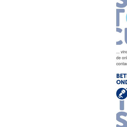
...
vin
de on
conta
BET
ON