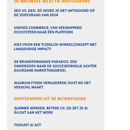
DE NIEUWSTE SELECTIE WHITEPAPERS
SEO VS. GEO: ZÓ WORD JE HET ANTWOORD OP
DE ZOEKVRAAG VAN 2026
UNIFIED COMMERCE; VAN VERSNIPPERD
ECOSYSTEEM NAAR ÉÉN PLATFORM
KIES VOOR EEN TIJDELIJK WINKELCONCEPT MET
LANGDURIGE IMPACT!
DE BRANDFORMANCE PARADOX. EEN
ONDERZOEK NAAR DE SUCCESFORMULE ACHTER
DUURZAME MARKETINGGROEI.
WAAROM FYSIEK VERGADEREN JUIST NÚ HET
VERSCHIL MAAKT
WHITEPAPERS UIT DE BUYERS'GUIDE
SLIMMER WERKEN, BETERE CX: ZO ZET JE AI
Ã©CHT AAN HET WERK
TOOLKIT AI ACT