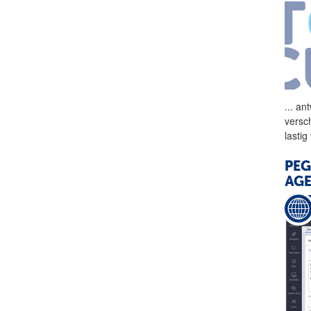
...
ant
versc
lastig
PEG
AG