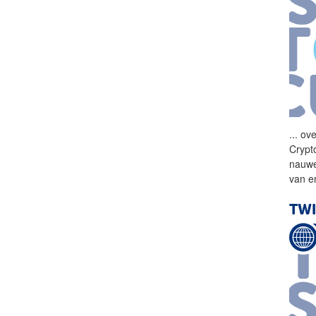
...
ove
Crypt
nauwe
van e
TWI