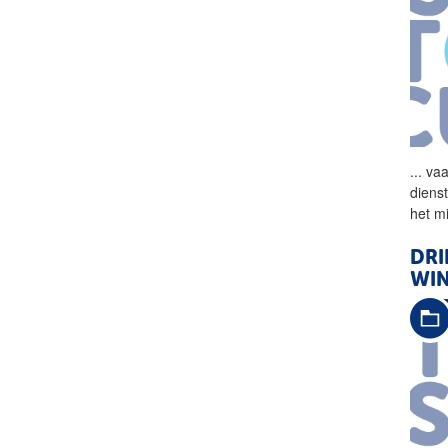
...
vaa
diens
het m
DRI
WI