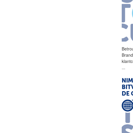
Betro
Brand
klant
...
NIM
BIT
DE 