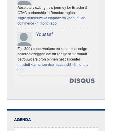
Absolutely exiting new journey for Enactor &
CTAC partnership in Benelux region.
sligro vernieuwt kassaplatform voor unified
commerce
·
1 month ago
Youssef
Zijn 300+ medewerkers en kan al met enige
zekerheidzeggen dat dit zaakje stinkt vanuit
betrouwbare bron binnen het callcenter
hm sluit klantenservice maastricht
·
5 months
ago
AGENDA