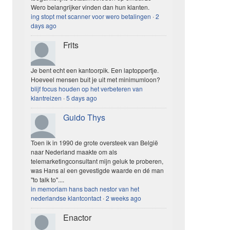
Wero belangrijker vinden dan hun klanten.
ing stopt met scanner voor wero betalingen
·
2
days ago
Frits
Je bent echt een kantoorpik. Een laptoppertje.
Hoeveel mensen buit je uit met minimumloon?
blijf focus houden op het verbeteren van
klantreizen
·
5 days ago
Guido Thys
Toen ik in 1990 de grote oversteek van België
naar Nederland maakte om als
telemarketingconsultant mijn geluk te proberen,
was Hans al een gevestigde waarde en dé man
"to talk to"....
in memoriam hans bach nestor van het
nederlandse klantcontact
·
2 weeks ago
Enactor