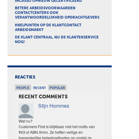
INCASSO OPNIEUW GECERTIFICEERD
BETERE ARBEIDSVOORWAARDEN
CONTACTCENTERS OOK
VERANTWOORDELIJKHEID OPDRACHTGEVERS
KNELPUNTEN OP DE KLANTCONTACT
ARBEIDSMARKT
DE KLANT CENTRAAL, NU DE KLANTENSERVICE
NOG!
REACTIES
PEOPLE
RECENT
POPULAR
RECENT COMMENTS
Stijn Hommes
Wat nu?
Customers First is blijkbaar niet het motto van
ING of ABN Amro. Ze heffen veilige en
toegankelijke betaalmethoden op omdat ze