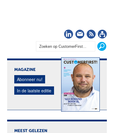
LinkedIn
Nieuwsbrief
RSS
Abonn
MAGAZINE
Abonneer nu!
In de laatste editie
MEEST GELEZEN