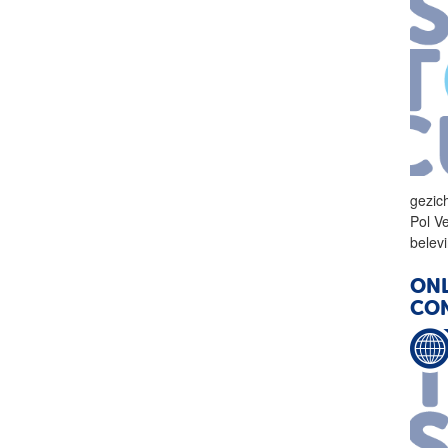
gezic
Pol Ve
belev
ONL
CO