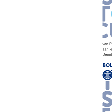
van E
aan j
Denni
BOL