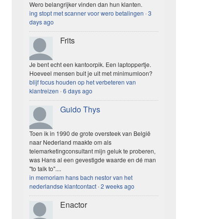
Wero belangrijker vinden dan hun klanten.
ing stopt met scanner voor wero betalingen
·
3
days ago
Frits
Je bent echt een kantoorpik. Een laptoppertje.
Hoeveel mensen buit je uit met minimumloon?
blijf focus houden op het verbeteren van
klantreizen
·
6 days ago
Guido Thys
Toen ik in 1990 de grote oversteek van België
naar Nederland maakte om als
telemarketingconsultant mijn geluk te proberen,
was Hans al een gevestigde waarde en dé man
"to talk to"....
in memoriam hans bach nestor van het
nederlandse klantcontact
·
2 weeks ago
Enactor