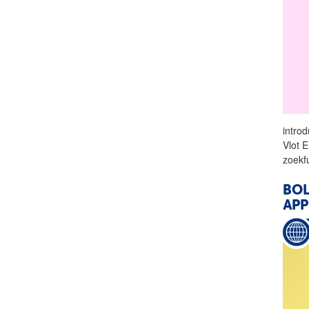
intro
Vlot 
zoekf
BO
APP