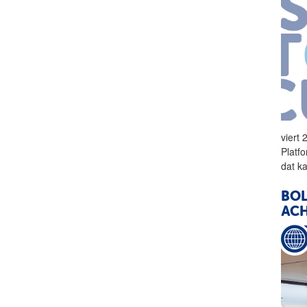
viert 
Platf
dat ka
BO
ACH