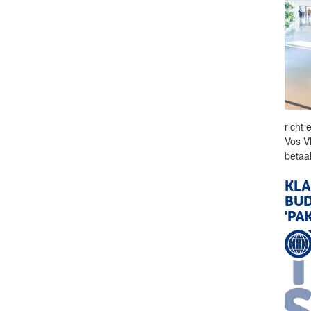
richt 
Vos V
betaa
KLA
BU
'PA