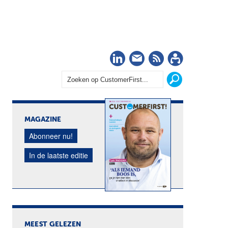
LinkedIn
Nieuwsbrief
RSS
Abonn
MAGAZINE
Abonneer nu!
In de laatste editie
MEEST GELEZEN