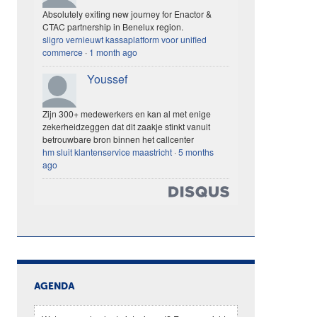
Absolutely exiting new journey for Enactor &
CTAC partnership in Benelux region.
sligro vernieuwt kassaplatform voor unified
commerce
·
1 month ago
Youssef
Zijn 300+ medewerkers en kan al met enige
zekerheidzeggen dat dit zaakje stinkt vanuit
betrouwbare bron binnen het callcenter
hm sluit klantenservice maastricht
·
5 months
ago
AGENDA