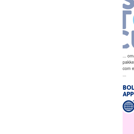
...
oma
pakke
com e
...
BO
APP