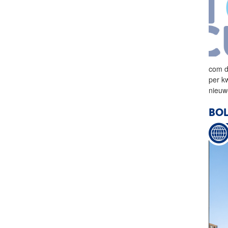
com d
per k
nieuw
BO