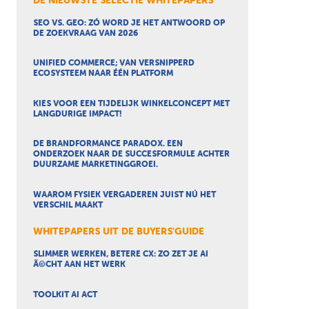
DE NIEUWSTE SELECTIE WHITEPAPERS
SEO VS. GEO: ZÓ WORD JE HET ANTWOORD OP
DE ZOEKVRAAG VAN 2026
UNIFIED COMMERCE; VAN VERSNIPPERD
ECOSYSTEEM NAAR ÉÉN PLATFORM
KIES VOOR EEN TIJDELIJK WINKELCONCEPT MET
LANGDURIGE IMPACT!
DE BRANDFORMANCE PARADOX. EEN
ONDERZOEK NAAR DE SUCCESFORMULE ACHTER
DUURZAME MARKETINGGROEI.
WAAROM FYSIEK VERGADEREN JUIST NÚ HET
VERSCHIL MAAKT
WHITEPAPERS UIT DE BUYERS'GUIDE
SLIMMER WERKEN, BETERE CX: ZO ZET JE AI
Ã©CHT AAN HET WERK
TOOLKIT AI ACT