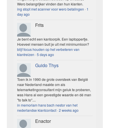
Wero belangrijker vinden dan hun klanten.
ing stopt met scanner voor wero betalingen
·
1
day ago
Frits
Je bent echt een kantoorpik. Een laptoppertje.
Hoeveel mensen buit je uit met minimumloon?
blijf focus houden op het verbeteren van
klantreizen
·
5 days ago
Guido Thys
Toen ik in 1990 de grote oversteek van België
naar Nederland maakte om als
telemarketingconsultant mijn geluk te proberen,
was Hans al een gevestigde waarde en dé man
"to talk to"....
in memoriam hans bach nestor van het
nederlandse klantcontact
·
2 weeks ago
Enactor