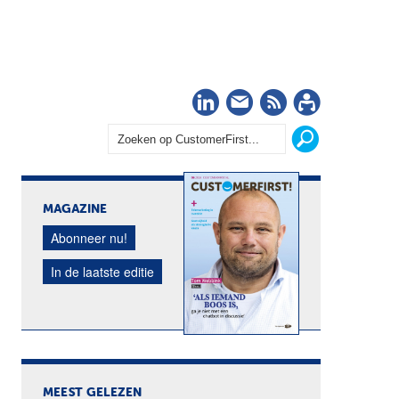
LinkedIn
Nieuwsbrief
RSS
Abonn
MAGAZINE
Abonneer nu!
In de laatste editie
MEEST GELEZEN