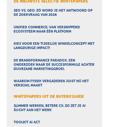
DE NIEUWSTE SELECTIE WHITEPAPERS
SEO VS. GEO: ZÓ WORD JE HET ANTWOORD OP
DE ZOEKVRAAG VAN 2026
UNIFIED COMMERCE; VAN VERSNIPPERD
ECOSYSTEEM NAAR ÉÉN PLATFORM
KIES VOOR EEN TIJDELIJK WINKELCONCEPT MET
LANGDURIGE IMPACT!
DE BRANDFORMANCE PARADOX. EEN
ONDERZOEK NAAR DE SUCCESFORMULE ACHTER
DUURZAME MARKETINGGROEI.
WAAROM FYSIEK VERGADEREN JUIST NÚ HET
VERSCHIL MAAKT
WHITEPAPERS UIT DE BUYERS'GUIDE
SLIMMER WERKEN, BETERE CX: ZO ZET JE AI
Ã©CHT AAN HET WERK
TOOLKIT AI ACT