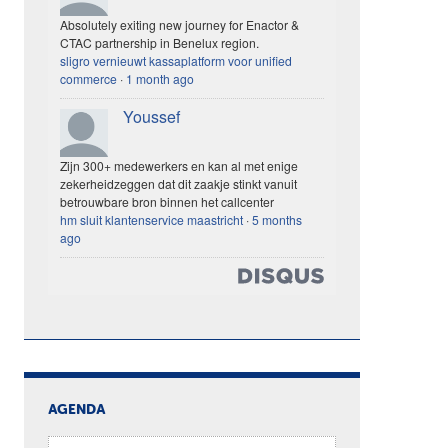
Absolutely exiting new journey for Enactor &
CTAC partnership in Benelux region.
sligro vernieuwt kassaplatform voor unified
commerce
·
1 month ago
Youssef
Zijn 300+ medewerkers en kan al met enige
zekerheidzeggen dat dit zaakje stinkt vanuit
betrouwbare bron binnen het callcenter
hm sluit klantenservice maastricht
·
5 months
ago
AGENDA