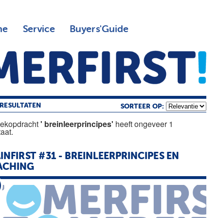
ne
Service
Buyers'Guide
RESULTATEN
SORTEER OP:
oekopdracht
' breinleerprincipes'
heeft ongeveer 1
taat.
INFIRST #31 -
BREINLEERPRINCIPES
EN
ACHING