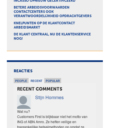
INCASSO OPNIEUW GECERTIFICEERD
BETERE ARBEIDSVOORWAARDEN
CONTACTCENTERS OOK
VERANTWOORDELIJKHEID OPDRACHTGEVERS
KNELPUNTEN OP DE KLANTCONTACT
ARBEIDSMARKT
DE KLANT CENTRAAL, NU DE KLANTENSERVICE
NOG!
REACTIES
PEOPLE
RECENT
POPULAR
RECENT COMMENTS
Stijn Hommes
Wat nu?
Customers First is blijkbaar niet het motto van
ING of ABN Amro. Ze heffen veilige en
toegankelijke betaalmethoden op omdat ze