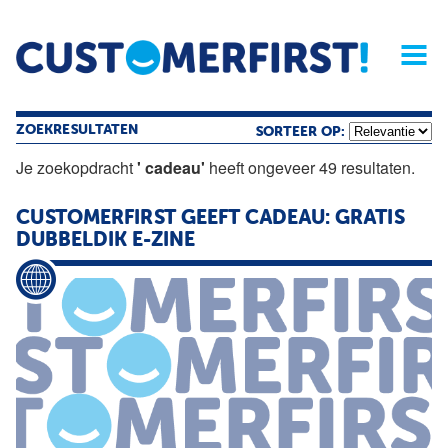
Home
Opinie
Archief
Magazine
Service
Buyers'Guide
Linked
Nieu
R
ZOEKRESULTATEN
SORTEER OP:
Je zoekopdracht
' cadeau'
heeft ongeveer 49 resultaten.
CUSTOMERFIRST GEEFT CADEAU: GRATIS
DUBBELDIK E-ZINE