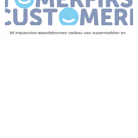
...
bij inspanning waardebonnen
cadeau
van supermarkten en
kledingwinkels Hier worden de komende anderhalf jaar de
wetenschappelijke effecten van de pilot vastgesteld Whatsapp
Twitter 0
...
OFFLINE VERRASSEN IN EEN ONLINE
WERELD