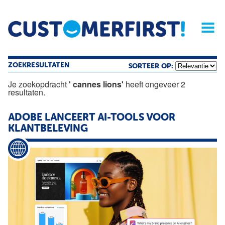
Home
Opinie
Archief
Magazine
Service
Buyers'Guide
Linked
Nieu
R
ZOEKRESULTATEN
SORTEER OP:
Je zoekopdracht
' cannes lions'
heeft ongeveer 2
resultaten.
ADOBE LANCEERT AI-TOOLS VOOR
KLANTBELEVING