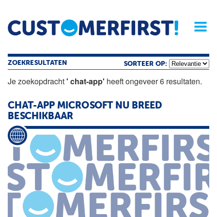
Home
Opinie
Archief
Magazine
Service
Buyers'Guide
Linked
Nieu
R
ZOEKRESULTATEN
SORTEER OP:
Je zoekopdracht
' chat-app'
heeft ongeveer 6 resultaten.
CHAT-APP MICROSOFT NU BREED
BESCHIKBAAR