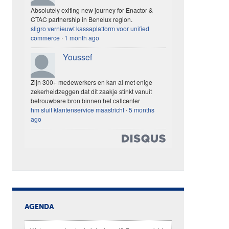
Absolutely exiting new journey for Enactor &
CTAC partnership in Benelux region.
sligro vernieuwt kassaplatform voor unified
commerce
·
1 month ago
Youssef
Zijn 300+ medewerkers en kan al met enige
zekerheidzeggen dat dit zaakje stinkt vanuit
betrouwbare bron binnen het callcenter
hm sluit klantenservice maastricht
·
5 months
ago
AGENDA