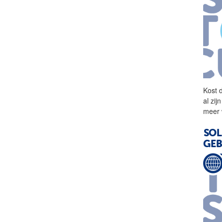
Kost 
al zi
meer 
SOL
GE