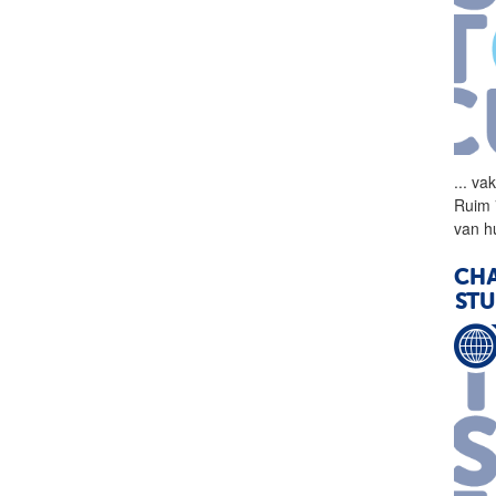
...
vak
Ruim 
van h
CH
ST