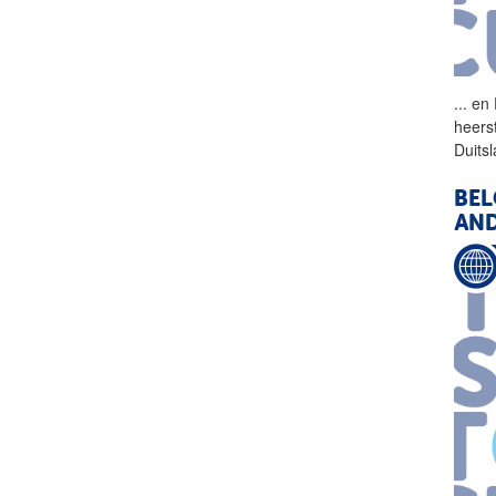
...
en 
heers
Duits
BEL
AND