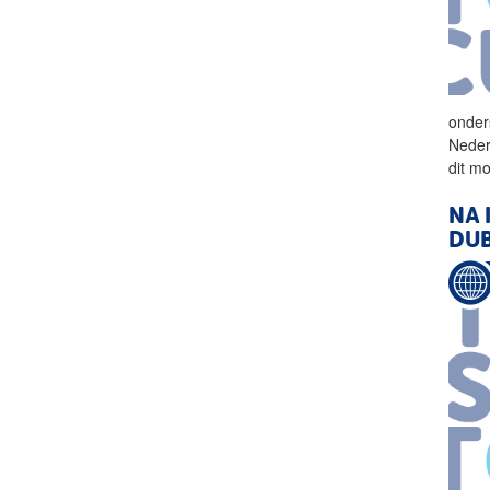
onder
Neder
dit m
NA 
DU