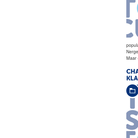
popul
Nerge
Maar 
CHA
KLA