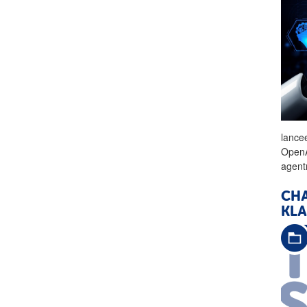
lance
OpenA
agent
CHA
KL