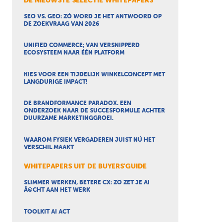
DE NIEUWSTE SELECTIE WHITEPAPERS
SEO VS. GEO: ZÓ WORD JE HET ANTWOORD OP
DE ZOEKVRAAG VAN 2026
UNIFIED COMMERCE; VAN VERSNIPPERD
ECOSYSTEEM NAAR ÉÉN PLATFORM
KIES VOOR EEN TIJDELIJK WINKELCONCEPT MET
LANGDURIGE IMPACT!
DE BRANDFORMANCE PARADOX. EEN
ONDERZOEK NAAR DE SUCCESFORMULE ACHTER
DUURZAME MARKETINGGROEI.
WAAROM FYSIEK VERGADEREN JUIST NÚ HET
VERSCHIL MAAKT
WHITEPAPERS UIT DE BUYERS'GUIDE
SLIMMER WERKEN, BETERE CX: ZO ZET JE AI
Ã©CHT AAN HET WERK
TOOLKIT AI ACT