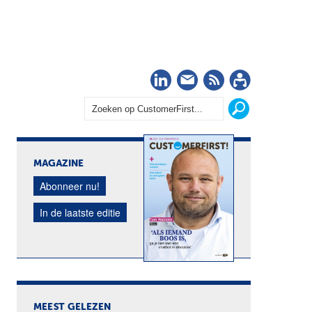
LinkedIn
Nieuwsbrief
RSS
Abonn
MAGAZINE
Abonneer nu!
In de laatste editie
MEEST GELEZEN