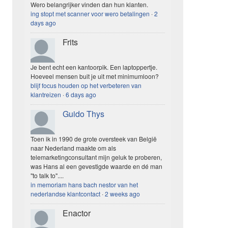
Wero belangrijker vinden dan hun klanten.
ing stopt met scanner voor wero betalingen
·
2
days ago
Frits
Je bent echt een kantoorpik. Een laptoppertje.
Hoeveel mensen buit je uit met minimumloon?
blijf focus houden op het verbeteren van
klantreizen
·
6 days ago
Guido Thys
Toen ik in 1990 de grote oversteek van België
naar Nederland maakte om als
telemarketingconsultant mijn geluk te proberen,
was Hans al een gevestigde waarde en dé man
"to talk to"....
in memoriam hans bach nestor van het
nederlandse klantcontact
·
2 weeks ago
Enactor