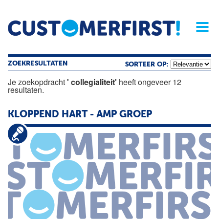
Home
Opinie
Archief
Magazine
Service
Buyers'Guide
Linked
Nieu
R
ZOEKRESULTATEN
SORTEER OP:
Je zoekopdracht
' collegialiteit'
heeft ongeveer 12
resultaten.
KLOPPEND HART - AMP GROEP