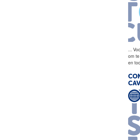
...
Voc
om te
en to
CON
CAV