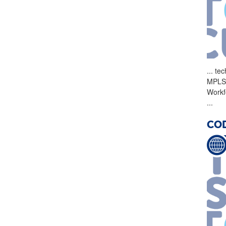
...
tec
MPLS 
Workf
...
COD