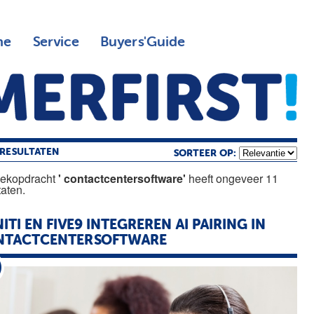
ne
Service
Buyers'Guide
RESULTATEN
SORTEER OP:
oekopdracht
' contactcentersoftware'
heeft ongeveer 11
taten.
NITI EN FIVE9 INTEGREREN AI PAIRING IN
NTACTCENTERSOFTWARE