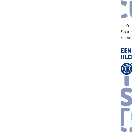
...
Zo 
Sound
ruime
EEN
KLE