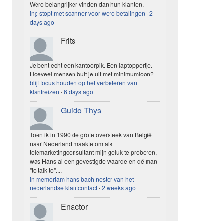
Wero belangrijker vinden dan hun klanten.
ing stopt met scanner voor wero betalingen
·
2
days ago
Frits
Je bent echt een kantoorpik. Een laptoppertje.
Hoeveel mensen buit je uit met minimumloon?
blijf focus houden op het verbeteren van
klantreizen
·
6 days ago
Guido Thys
Toen ik in 1990 de grote oversteek van België
naar Nederland maakte om als
telemarketingconsultant mijn geluk te proberen,
was Hans al een gevestigde waarde en dé man
"to talk to"....
in memoriam hans bach nestor van het
nederlandse klantcontact
·
2 weeks ago
Enactor