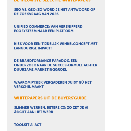
DE NIEUWSTE SELECTIE WHITEPAPERS
SEO VS. GEO: ZÓ WORD JE HET ANTWOORD OP
DE ZOEKVRAAG VAN 2026
UNIFIED COMMERCE; VAN VERSNIPPERD
ECOSYSTEEM NAAR ÉÉN PLATFORM
KIES VOOR EEN TIJDELIJK WINKELCONCEPT MET
LANGDURIGE IMPACT!
DE BRANDFORMANCE PARADOX. EEN
ONDERZOEK NAAR DE SUCCESFORMULE ACHTER
DUURZAME MARKETINGGROEI.
WAAROM FYSIEK VERGADEREN JUIST NÚ HET
VERSCHIL MAAKT
WHITEPAPERS UIT DE BUYERS'GUIDE
SLIMMER WERKEN, BETERE CX: ZO ZET JE AI
Ã©CHT AAN HET WERK
TOOLKIT AI ACT