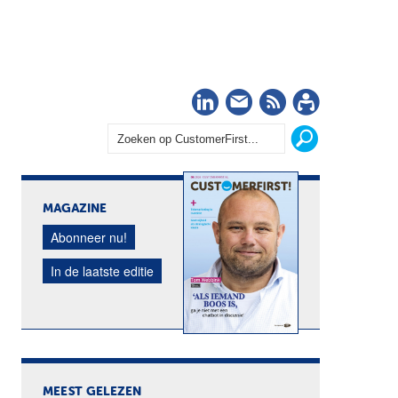
LinkedIn
Nieuwsbrief
RSS
Abonn
MAGAZINE
Abonneer nu!
In de laatste editie
MEEST GELEZEN