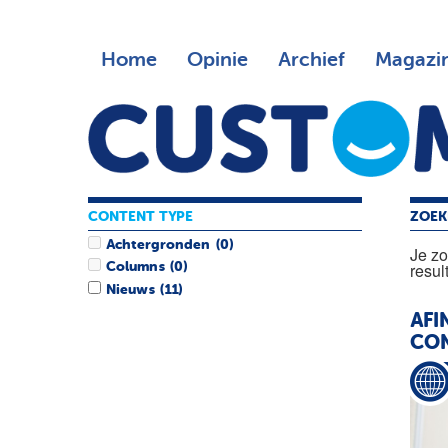
Home
Opinie
Archief
Magazi
CONTENT TYPE
ZOEK
Achtergronden
(0)
Je z
resul
Columns
(0)
Nieuws
(11)
AFI
CO