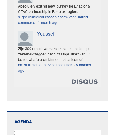
Absolutely exiting new journey for Enactor &
CTAC partnership in Benelux region.
sligro vernieuwt kassaplatform voor unified
commerce
·
1 month ago
Youssef
Zijn 300+ medewerkers en kan al met enige
zekerheidzeggen dat dit zaakje stinkt vanuit
betrouwbare bron binnen het callcenter
hm sluit klantenservice maastricht
·
5 months
ago
AGENDA