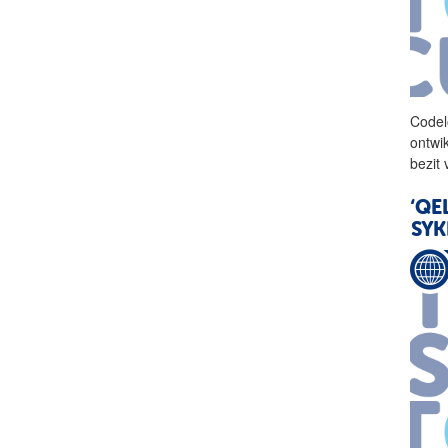
Codel
ontwi
bezit
‘QE
SYK