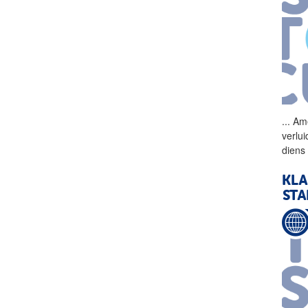
...
Ame
verlu
diens
KLA
STA