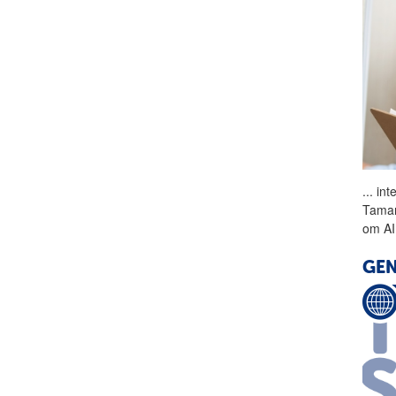
...
inte
Tamar
om AI 
GEN