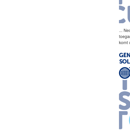
...
Ned
toega
komt 
GEN
SOL