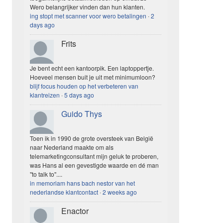
Wero belangrijker vinden dan hun klanten.
ing stopt met scanner voor wero betalingen
·
2
days ago
Frits
Je bent echt een kantoorpik. Een laptoppertje.
Hoeveel mensen buit je uit met minimumloon?
blijf focus houden op het verbeteren van
klantreizen
·
5 days ago
Guido Thys
Toen ik in 1990 de grote oversteek van België
naar Nederland maakte om als
telemarketingconsultant mijn geluk te proberen,
was Hans al een gevestigde waarde en dé man
"to talk to"....
in memoriam hans bach nestor van het
nederlandse klantcontact
·
2 weeks ago
Enactor