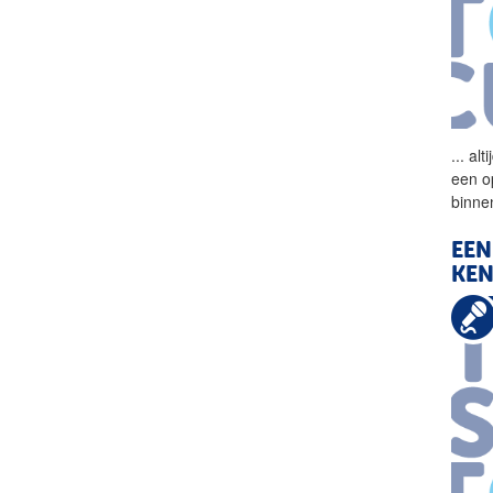
...
alti
een o
binne
EEN
KE