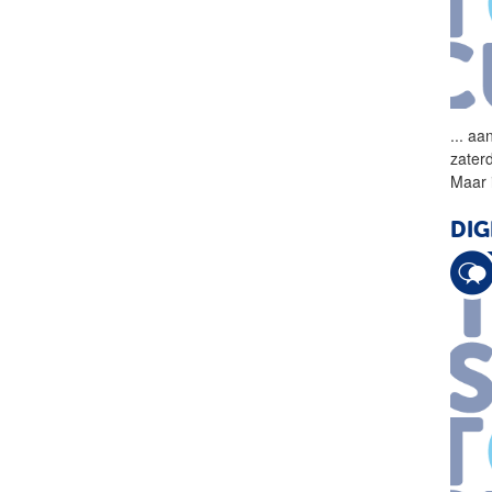
...
aan
zater
Maar i
DIG