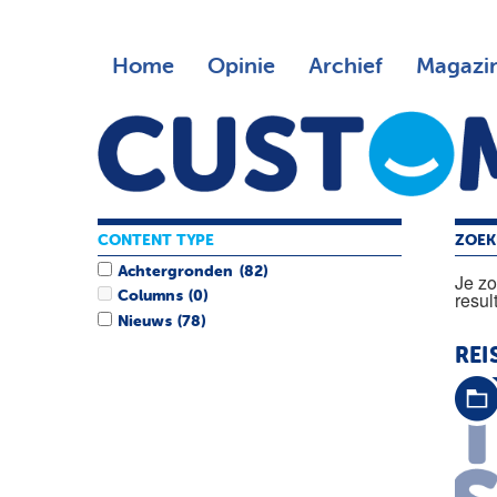
Home
Opinie
Archief
Magazi
CONTENT TYPE
ZOEK
Achtergronden
(82)
Je z
resul
Columns
(0)
Nieuws
(78)
REI