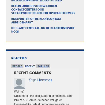
INCASSO OPNIEUW GECERTIFICEERD
BETERE ARBEIDSVOORWAARDEN
CONTACTCENTERS OOK
VERANTWOORDELIJKHEID OPDRACHTGEVERS
KNELPUNTEN OP DE KLANTCONTACT
ARBEIDSMARKT
DE KLANT CENTRAAL, NU DE KLANTENSERVICE
NOG!
REACTIES
PEOPLE
RECENT
POPULAR
RECENT COMMENTS
Stijn Hommes
Wat nu?
Customers First is blijkbaar niet het motto van
ING of ABN Amro. Ze heffen veilige en
toegankelijke betaalmethoden op omdat ze