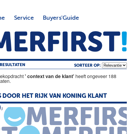
ne
Service
Buyers'Guide
RESULTATEN
SORTEER OP:
oekopdracht
' context van de klant'
heeft ongeveer 188
taten.
S DOOR HET RIJK
VAN
KONING
KLANT