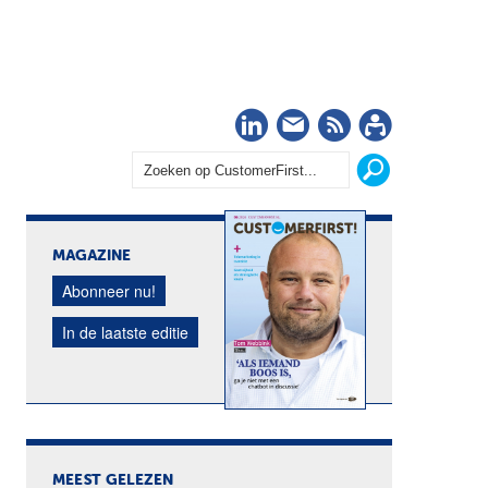
LinkedIn
Nieuwsbrief
RSS
Abonn
MAGAZINE
Abonneer nu!
In de laatste editie
MEEST GELEZEN