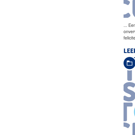
...
Een
onver
felici
LE