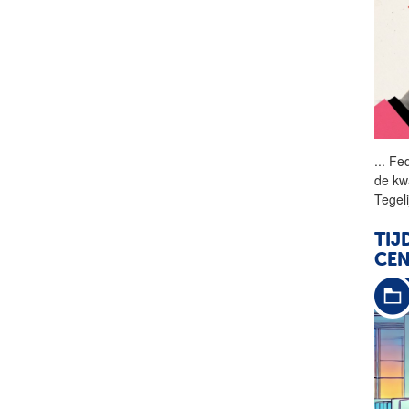
...
Fed
de
kwa
Tegeli
TIJ
CEN