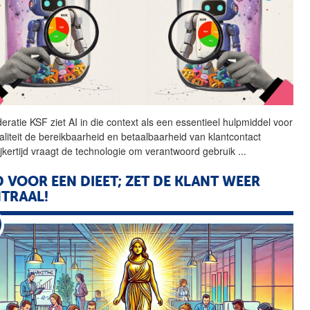
eratie KSF ziet AI in die
context
als een essentieel hulpmiddel voor
liteit
de
bereikbaarheid en betaalbaarheid
van
klantcontact
jkertijd vraagt
de
technologie om verantwoord gebruik
...
D VOOR EEN DIEET; ZET
DE
KLANT
WEER
TRAAL!