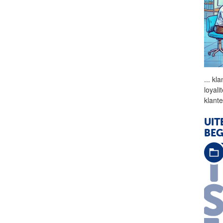
...
kla
loyal
klant
UIT
BEG