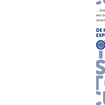
...
boe
een be
veran
DE
EXP