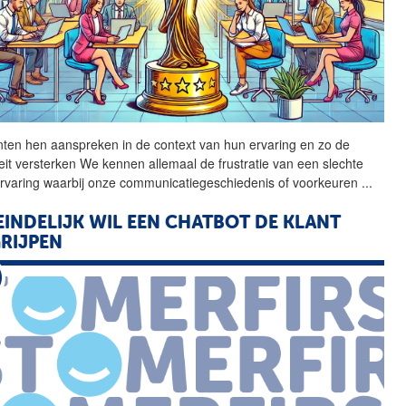
nten hen aanspreken in
de
context
van
hun ervaring en zo
de
iteit versterken We kennen allemaal
de
frustratie
van
een slechte
ervaring waarbij onze communicatiegeschiedenis of voorkeuren
...
EINDELIJK WIL EEN CHATBOT
DE
KLANT
RIJPEN