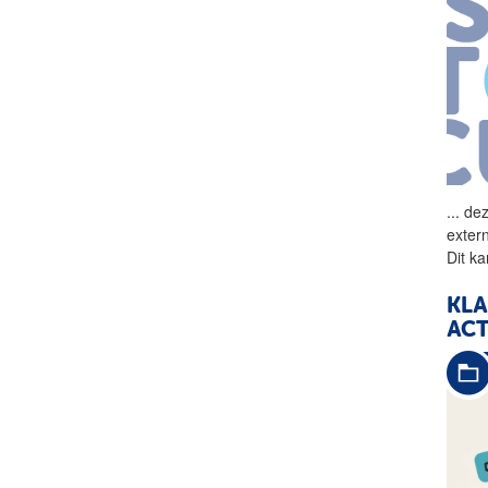
...
dez
exter
Dit k
KL
AC