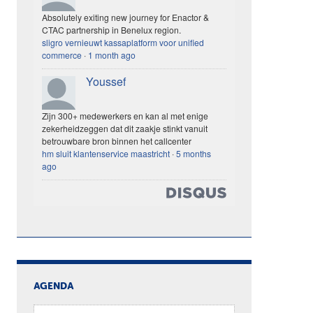
Absolutely exiting new journey for Enactor &
CTAC partnership in Benelux region.
sligro vernieuwt kassaplatform voor unified
commerce
·
1 month ago
Youssef
Zijn 300+ medewerkers en kan al met enige
zekerheidzeggen dat dit zaakje stinkt vanuit
betrouwbare bron binnen het callcenter
hm sluit klantenservice maastricht
·
5 months
ago
AGENDA