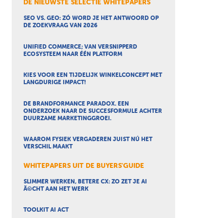
DE NIEUWSTE SELECTIE WHITEPAPERS
SEO VS. GEO: ZÓ WORD JE HET ANTWOORD OP
DE ZOEKVRAAG VAN 2026
UNIFIED COMMERCE; VAN VERSNIPPERD
ECOSYSTEEM NAAR ÉÉN PLATFORM
KIES VOOR EEN TIJDELIJK WINKELCONCEPT MET
LANGDURIGE IMPACT!
DE BRANDFORMANCE PARADOX. EEN
ONDERZOEK NAAR DE SUCCESFORMULE ACHTER
DUURZAME MARKETINGGROEI.
WAAROM FYSIEK VERGADEREN JUIST NÚ HET
VERSCHIL MAAKT
WHITEPAPERS UIT DE BUYERS'GUIDE
SLIMMER WERKEN, BETERE CX: ZO ZET JE AI
Ã©CHT AAN HET WERK
TOOLKIT AI ACT