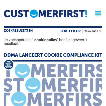
Home
Opinie
Archief
Magazine
Service
Buyers'Guide
Linked
Nieu
R
ZOEKRESULTATEN
SORTEER OP:
Je zoekopdracht
' cookiepolicy'
heeft ongeveer 1
resultaat.
DDMA LANCEERT COOKIE COMPLIANCE KIT