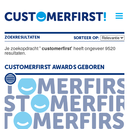
Home
Opinie
Archief
Magazine
Service
Buyers'Guide
Linked
Nieu
R
ZOEKRESULTATEN
SORTEER OP:
Je zoekopdracht
' customerfirst'
heeft ongeveer 9520
resultaten.
CUSTOMERFIRST
AWARDS GEBOREN