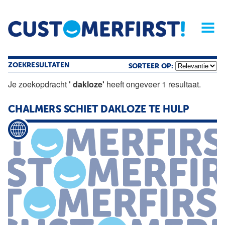
Home
Opinie
Archief
Magazine
Service
Buyers'Guide
Linked
Nieu
R
ZOEKRESULTATEN
SORTEER OP:
Je zoekopdracht
' dakloze'
heeft ongeveer 1 resultaat.
CHALMERS SCHIET
DAKLOZE
TE HULP