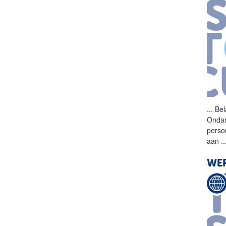
...
Bel
Ondan
perso
aan
..
WE