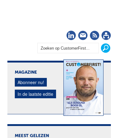
LinkedIn
Nieuwsbrief
RSS
Abonn
MAGAZINE
Abonneer nu!
In de laatste editie
MEEST GELEZEN