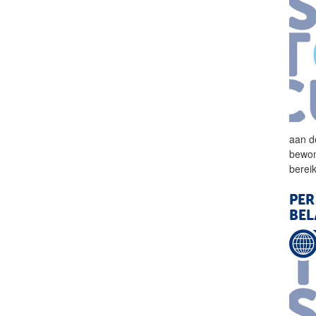
aan
d
bewon
berei
PER
BEL