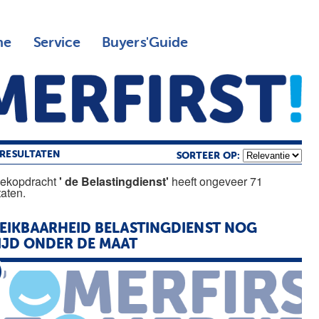
ne
Service
Buyers'Guide
RESULTATEN
SORTEER OP:
oekopdracht
' de Belastingdienst'
heeft ongeveer 71
taten.
EIKBAARHEID
BELASTINGDIENST
NOG
IJD ONDER
DE
MAAT