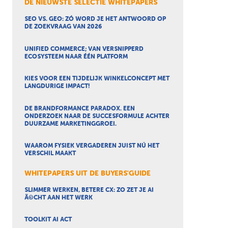
DE NIEUWSTE SELECTIE WHITEPAPERS
SEO VS. GEO: ZÓ WORD JE HET ANTWOORD OP
DE ZOEKVRAAG VAN 2026
UNIFIED COMMERCE; VAN VERSNIPPERD
ECOSYSTEEM NAAR ÉÉN PLATFORM
KIES VOOR EEN TIJDELIJK WINKELCONCEPT MET
LANGDURIGE IMPACT!
DE BRANDFORMANCE PARADOX. EEN
ONDERZOEK NAAR DE SUCCESFORMULE ACHTER
DUURZAME MARKETINGGROEI.
WAAROM FYSIEK VERGADEREN JUIST NÚ HET
VERSCHIL MAAKT
WHITEPAPERS UIT DE BUYERS'GUIDE
SLIMMER WERKEN, BETERE CX: ZO ZET JE AI
Ã©CHT AAN HET WERK
TOOLKIT AI ACT