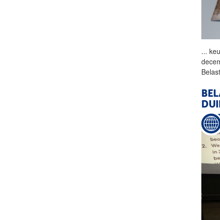
...
keu
decem
Belas
BEL
DUI