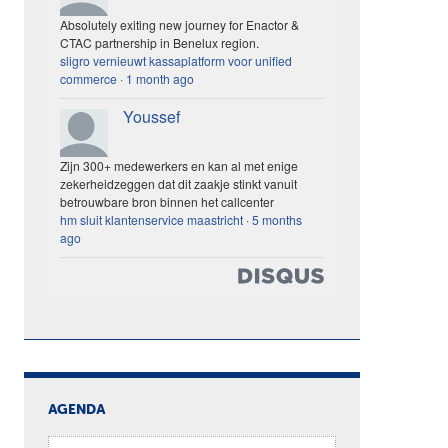
Absolutely exiting new journey for Enactor &
CTAC partnership in Benelux region.
sligro vernieuwt kassaplatform voor unified
commerce
·
1 month ago
Youssef
Zijn 300+ medewerkers en kan al met enige
zekerheidzeggen dat dit zaakje stinkt vanuit
betrouwbare bron binnen het callcenter
hm sluit klantenservice maastricht
·
5 months
ago
AGENDA