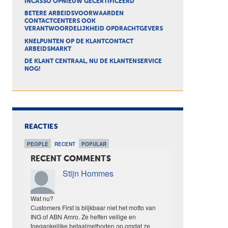
INCASSO OPNIEUW GECERTIFICEERD
BETERE ARBEIDSVOORWAARDEN
CONTACTCENTERS OOK
VERANTWOORDELIJKHEID OPDRACHTGEVERS
KNELPUNTEN OP DE KLANTCONTACT
ARBEIDSMARKT
DE KLANT CENTRAAL, NU DE KLANTENSERVICE
NOG!
REACTIES
PEOPLE
RECENT
POPULAR
RECENT COMMENTS
Stijn Hommes
Wat nu?
Customers First is blijkbaar niet het motto van
ING of ABN Amro. Ze heffen veilige en
toegankelijke betaalmethoden op omdat ze