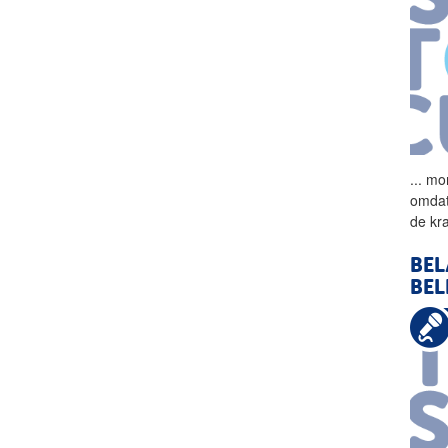
...
mom
omdat
de
kr
BEL
BEL