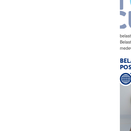
belas
Belas
medew
BEL
PO