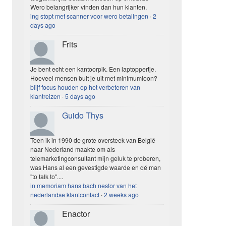
Wero belangrijker vinden dan hun klanten.
ing stopt met scanner voor wero betalingen
·
2
days ago
Frits
Je bent echt een kantoorpik. Een laptoppertje.
Hoeveel mensen buit je uit met minimumloon?
blijf focus houden op het verbeteren van
klantreizen
·
5 days ago
Guido Thys
Toen ik in 1990 de grote oversteek van België
naar Nederland maakte om als
telemarketingconsultant mijn geluk te proberen,
was Hans al een gevestigde waarde en dé man
"to talk to"....
in memoriam hans bach nestor van het
nederlandse klantcontact
·
2 weeks ago
Enactor