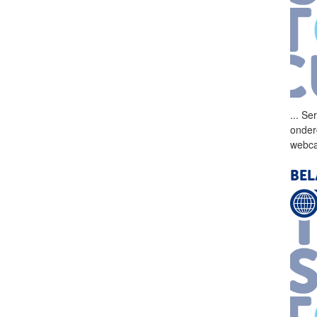
...
Ser
onder
webca
BEL