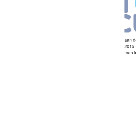
aan
d
2015 
man i