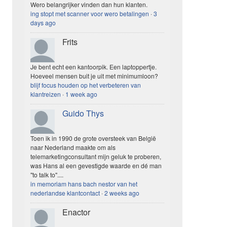
Wero belangrijker vinden dan hun klanten.
ing stopt met scanner voor wero betalingen
·
3
days ago
Frits
Je bent echt een kantoorpik. Een laptoppertje.
Hoeveel mensen buit je uit met minimumloon?
blijf focus houden op het verbeteren van
klantreizen
·
1 week ago
Guido Thys
Toen ik in 1990 de grote oversteek van België
naar Nederland maakte om als
telemarketingconsultant mijn geluk te proberen,
was Hans al een gevestigde waarde en dé man
"to talk to"....
in memoriam hans bach nestor van het
nederlandse klantcontact
·
2 weeks ago
Enactor