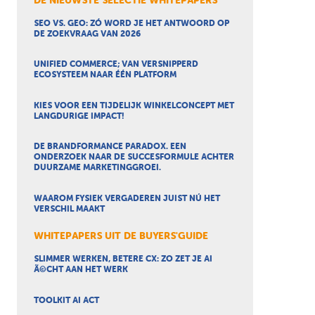
DE NIEUWSTE SELECTIE WHITEPAPERS
SEO VS. GEO: ZÓ WORD JE HET ANTWOORD OP
DE ZOEKVRAAG VAN 2026
UNIFIED COMMERCE; VAN VERSNIPPERD
ECOSYSTEEM NAAR ÉÉN PLATFORM
KIES VOOR EEN TIJDELIJK WINKELCONCEPT MET
LANGDURIGE IMPACT!
DE BRANDFORMANCE PARADOX. EEN
ONDERZOEK NAAR DE SUCCESFORMULE ACHTER
DUURZAME MARKETINGGROEI.
WAAROM FYSIEK VERGADEREN JUIST NÚ HET
VERSCHIL MAAKT
WHITEPAPERS UIT DE BUYERS'GUIDE
SLIMMER WERKEN, BETERE CX: ZO ZET JE AI
Ã©CHT AAN HET WERK
TOOLKIT AI ACT