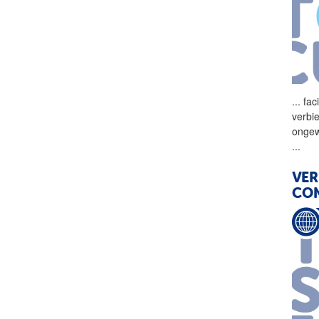
...
faci
verbi
ongew
...
VER
CO