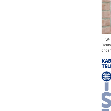
...
Wall
Deurv
onder
KAB
TEL