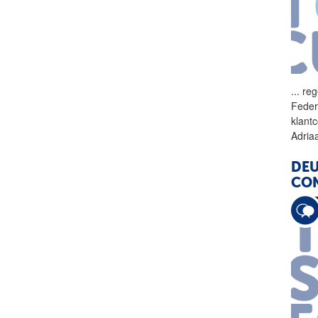
...
reg
Federa
klant
Adria
DEU
CO