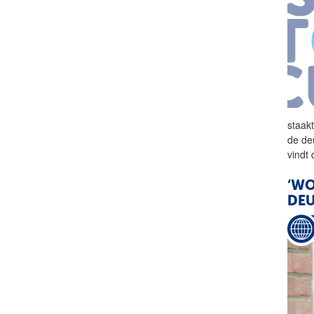
staak
de de
vindt
‘WO
DE