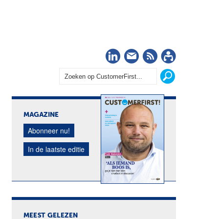
LinkedIn
Nieuwsbrief
RSS
Abonn
MAGAZINE
Abonneer nu!
In de laatste editie
MEEST GELEZEN