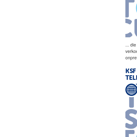
...
die
verko
onpre
KSF
TEL