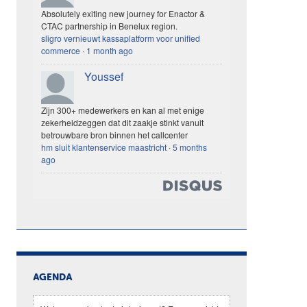
Absolutely exiting new journey for Enactor &
CTAC partnership in Benelux region.
sligro vernieuwt kassaplatform voor unified
commerce
·
1 month ago
Youssef
Zijn 300+ medewerkers en kan al met enige
zekerheidzeggen dat dit zaakje stinkt vanuit
betrouwbare bron binnen het callcenter
hm sluit klantenservice maastricht
·
5 months
ago
AGENDA