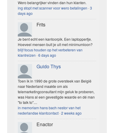
Wero belangrijker vinden dan hun klanten.
ing stopt met scanner voor wero betalingen
·
3
days ago
Frits
Je bent echt een kantoorpik. Een laptoppertje.
Hoeveel mensen buit je uit met minimumloon?
blijf focus houden op het verbeteren van
klantreizen
·
6 days ago
Guido Thys
Toen ik in 1990 de grote oversteek van België
naar Nederland maakte om als
telemarketingconsultant mijn geluk te proberen,
was Hans al een gevestigde waarde en dé man
"to talk to"....
in memoriam hans bach nestor van het
nederlandse klantcontact
·
2 weeks ago
Enactor