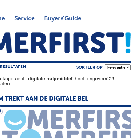
ne
Service
Buyers'Guide
RESULTATEN
SORTEER OP:
oekopdracht
' digitale hulpmiddel'
heeft ongeveer 23
taten.
M TREKT AAN DE
DIGITALE
BEL