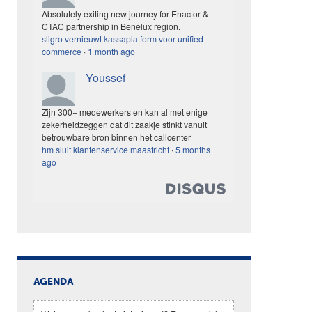
Absolutely exiting new journey for Enactor &
CTAC partnership in Benelux region.
sligro vernieuwt kassaplatform voor unified
commerce
·
1 month ago
Youssef
Zijn 300+ medewerkers en kan al met enige
zekerheidzeggen dat dit zaakje stinkt vanuit
betrouwbare bron binnen het callcenter
hm sluit klantenservice maastricht
·
5 months
ago
AGENDA