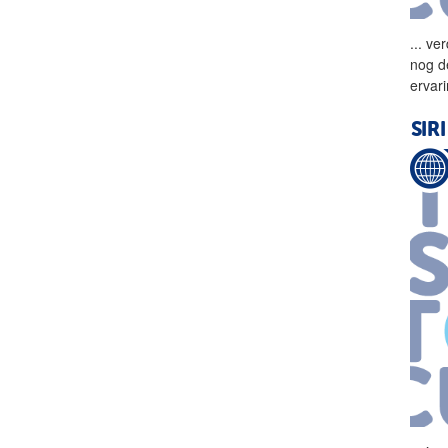
...
ver
nog d
ervar
SIR