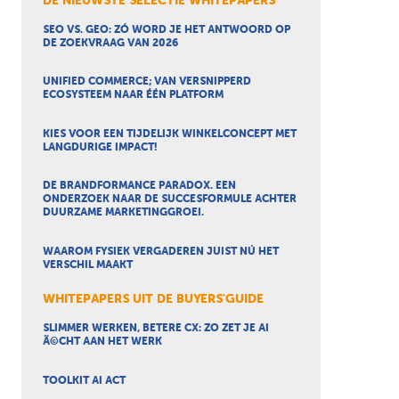
DE NIEUWSTE SELECTIE WHITEPAPERS
SEO VS. GEO: ZÓ WORD JE HET ANTWOORD OP
DE ZOEKVRAAG VAN 2026
UNIFIED COMMERCE; VAN VERSNIPPERD
ECOSYSTEEM NAAR ÉÉN PLATFORM
KIES VOOR EEN TIJDELIJK WINKELCONCEPT MET
LANGDURIGE IMPACT!
DE BRANDFORMANCE PARADOX. EEN
ONDERZOEK NAAR DE SUCCESFORMULE ACHTER
DUURZAME MARKETINGGROEI.
WAAROM FYSIEK VERGADEREN JUIST NÚ HET
VERSCHIL MAAKT
WHITEPAPERS UIT DE BUYERS'GUIDE
SLIMMER WERKEN, BETERE CX: ZO ZET JE AI
Ã©CHT AAN HET WERK
TOOLKIT AI ACT