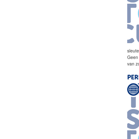
sleut
Geen 
van z
PER