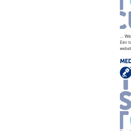
...
Wat
Eén to
websi
MED