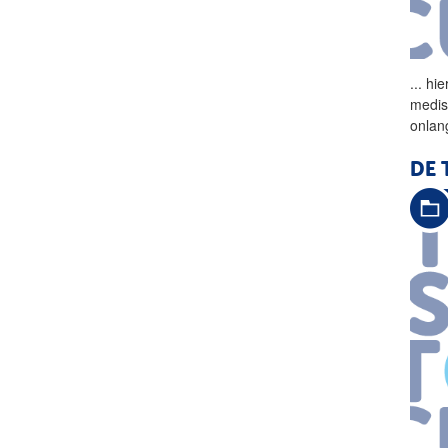
...
hie
medis
onlan
DE 