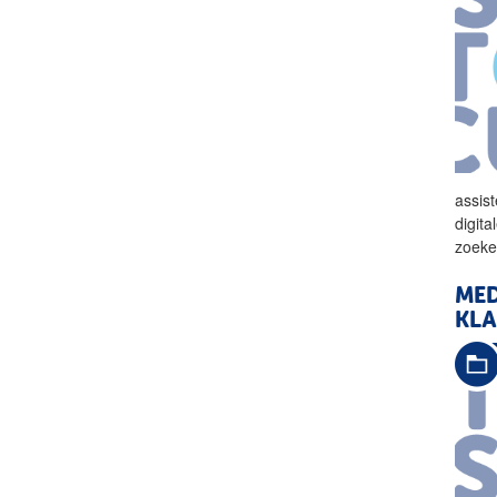
assist
digita
zoeke
MED
KLA