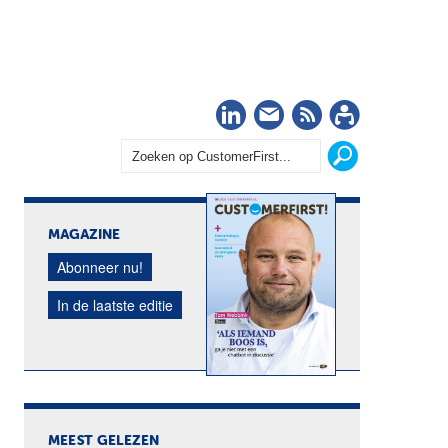
LinkedIn
Nieuwsbrief
RSS
Abonn
MAGAZINE
Abonneer nu!
In de laatste editie
MEEST GELEZEN