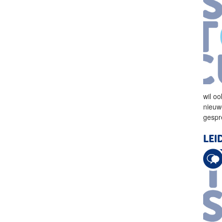
wil oo
nieuw
gespr
LEI