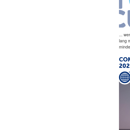
...
wer
lang 
minde
COM
202