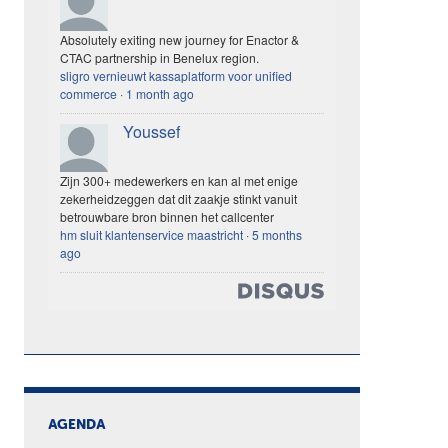
Absolutely exiting new journey for Enactor &
CTAC partnership in Benelux region.
sligro vernieuwt kassaplatform voor unified
commerce
·
1 month ago
Youssef
Zijn 300+ medewerkers en kan al met enige
zekerheidzeggen dat dit zaakje stinkt vanuit
betrouwbare bron binnen het callcenter
hm sluit klantenservice maastricht
·
5 months
ago
AGENDA