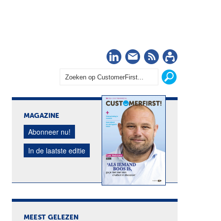
LinkedIn
Nieuwsbrief
RSS
Abonn
MAGAZINE
Abonneer nu!
In de laatste editie
MEEST GELEZEN