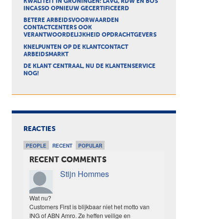
KWALITEIT IN GRONINGEN: LAVG, RDW EN BOS
INCASSO OPNIEUW GECERTIFICEERD
BETERE ARBEIDSVOORWAARDEN
CONTACTCENTERS OOK
VERANTWOORDELIJKHEID OPDRACHTGEVERS
KNELPUNTEN OP DE KLANTCONTACT
ARBEIDSMARKT
DE KLANT CENTRAAL, NU DE KLANTENSERVICE
NOG!
REACTIES
PEOPLE
RECENT
POPULAR
RECENT COMMENTS
Stijn Hommes
Wat nu?
Customers First is blijkbaar niet het motto van
ING of ABN Amro. Ze heffen veilige en