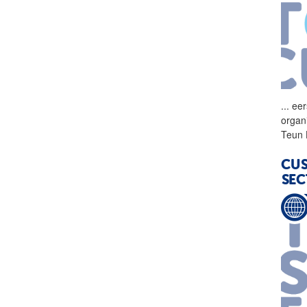
...
eer
organ
Teun 
CUS
SEC