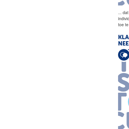
...
dat
indiv
toe t
KLA
NEE