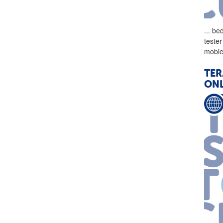
...
bed
teste
mobie
TER
ONL