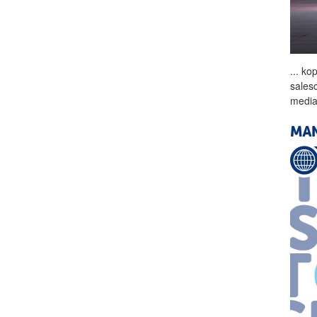
...
kop
sales
media
MAN