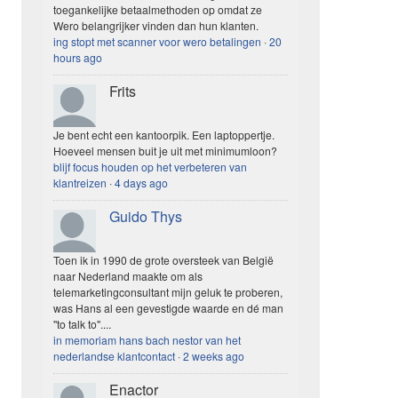
toegankelijke betaalmethoden op omdat ze
Wero belangrijker vinden dan hun klanten.
ing stopt met scanner voor wero betalingen
·
20
hours ago
Frits
Je bent echt een kantoorpik. Een laptoppertje.
Hoeveel mensen buit je uit met minimumloon?
blijf focus houden op het verbeteren van
klantreizen
·
4 days ago
Guido Thys
Toen ik in 1990 de grote oversteek van België
naar Nederland maakte om als
telemarketingconsultant mijn geluk te proberen,
was Hans al een gevestigde waarde en dé man
"to talk to"....
in memoriam hans bach nestor van het
nederlandse klantcontact
·
2 weeks ago
Enactor