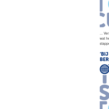
...
Ver
wat h
stapp
‘BI
BER