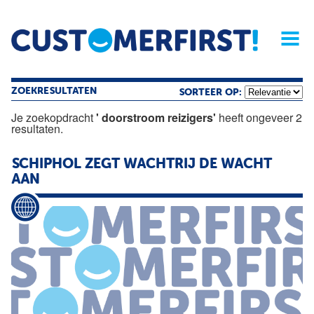
Home
Opinie
Archief
Magazine
Service
Buyers'Guide
Linked
Nieu
R
ZOEKRESULTATEN
SORTEER OP:
Je zoekopdracht
' doorstroom reizigers'
heeft ongeveer 2
resultaten.
SCHIPHOL ZEGT WACHTRIJ DE WACHT
AAN