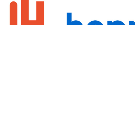
...
zorgen voor extra
drukte
De grootste stijging is zichtbaar bij
meldingen over cv ketelstoringen die met ongeveer 30 procent
zijn toegenomen Daarnaast is er een forse groei in het aantal
...
HOE STUDENTEN HET VERSCHIL MAKEN BIJ
RABOBANK