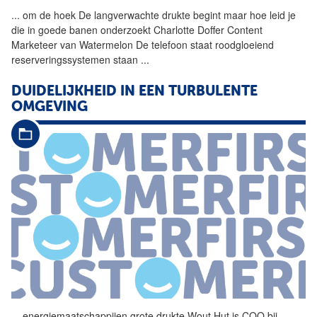
...
om de hoek De langverwachte
drukte
begint maar hoe leid je
die in goede banen onderzoekt Charlotte Doffer Content
Marketeer van Watermelon De telefoon staat roodgloeiend
reserveringssystemen staan
...
DUIDELIJKHEID IN EEN TURBULENTE
OMGEVING
...
energiemaatschappijen grote
drukte
Wout Hut is COO bij