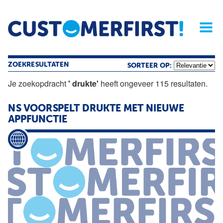
Home
Opinie
Archief
Magazine
Service
Buyers'Guide
Linked
Nieu
R
ZOEKRESULTATEN
SORTEER OP:
Je zoekopdracht
' drukte'
heeft ongeveer 115 resultaten.
NS VOORSPELT
DRUKTE
MET NIEUWE
APPFUNCTIE