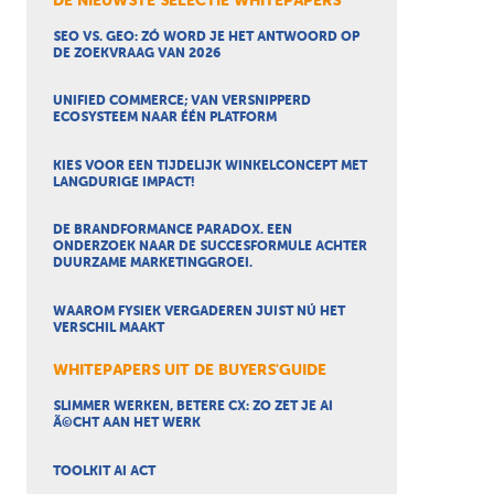
DE NIEUWSTE SELECTIE WHITEPAPERS
SEO VS. GEO: ZÓ WORD JE HET ANTWOORD OP
DE ZOEKVRAAG VAN 2026
UNIFIED COMMERCE; VAN VERSNIPPERD
ECOSYSTEEM NAAR ÉÉN PLATFORM
KIES VOOR EEN TIJDELIJK WINKELCONCEPT MET
LANGDURIGE IMPACT!
DE BRANDFORMANCE PARADOX. EEN
ONDERZOEK NAAR DE SUCCESFORMULE ACHTER
DUURZAME MARKETINGGROEI.
WAAROM FYSIEK VERGADEREN JUIST NÚ HET
VERSCHIL MAAKT
WHITEPAPERS UIT DE BUYERS'GUIDE
SLIMMER WERKEN, BETERE CX: ZO ZET JE AI
Ã©CHT AAN HET WERK
TOOLKIT AI ACT