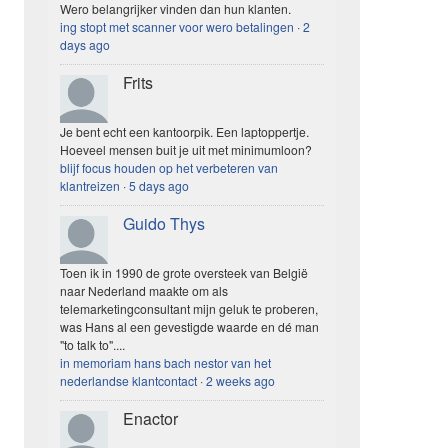
Wero belangrijker vinden dan hun klanten.
ing stopt met scanner voor wero betalingen
·
2
days ago
Frits
Je bent echt een kantoorpik. Een laptoppertje.
Hoeveel mensen buit je uit met minimumloon?
blijf focus houden op het verbeteren van
klantreizen
·
5 days ago
Guido Thys
Toen ik in 1990 de grote oversteek van België
naar Nederland maakte om als
telemarketingconsultant mijn geluk te proberen,
was Hans al een gevestigde waarde en dé man
"to talk to"....
in memoriam hans bach nestor van het
nederlandse klantcontact
·
2 weeks ago
Enactor