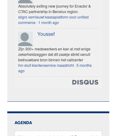
Absolutely exiting new journey for Enactor &
CTAC partnership in Benelux region.
sligro vernieuwt kassaplatform voor unified
commerce
·
1 month ago
Youssef
Zijn 300+ medewerkers en kan al met enige
zekerheidzeggen dat dit zaakje stinkt vanuit
betrouwbare bron binnen het callcenter
hm sluit klantenservice maastricht
·
5 months
ago
AGENDA