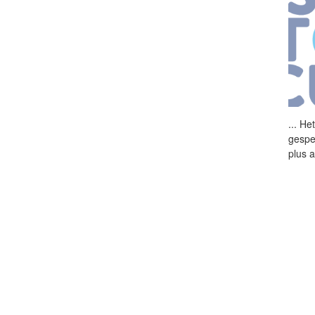
...
He
gespe
plus 