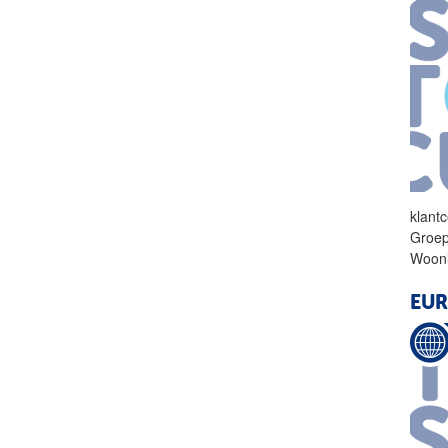
klant
Groep
Wooni
EU