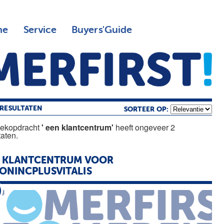
ne
Service
Buyers'Guide
RESULTATEN
SORTEER OP:
oekopdracht
' een klantcentrum'
heeft ongeveer 2
taten.
KLANTCENTRUM
VOOR
NINCPLUSVITALIS