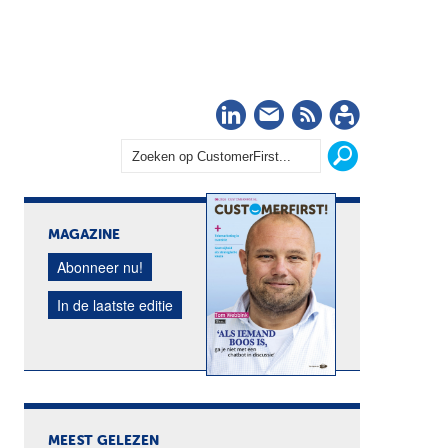
LinkedIn
Nieuwsbrief
RSS
Abonn
MAGAZINE
Abonneer nu!
In de laatste editie
MEEST GELEZEN