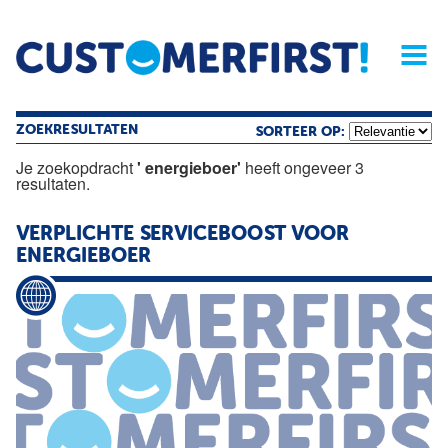
Home
Opinie
Archief
Magazine
Service
Buyers'Guide
Linked
Nieu
R
ZOEKRESULTATEN
SORTEER OP:
Je zoekopdracht
' energieboer'
heeft ongeveer 3
resultaten.
VERPLICHTE SERVICEBOOST VOOR
ENERGIEBOER