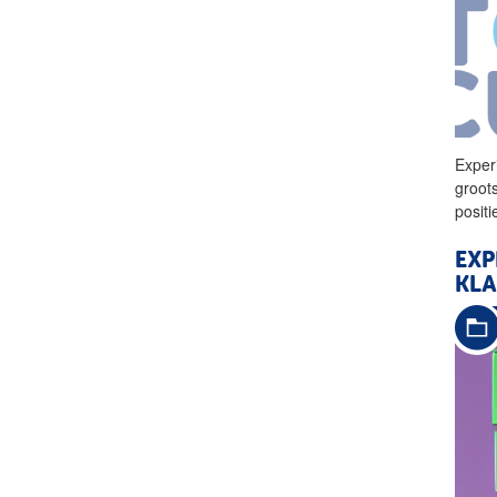
Exper
groot
posit
EXP
KLA