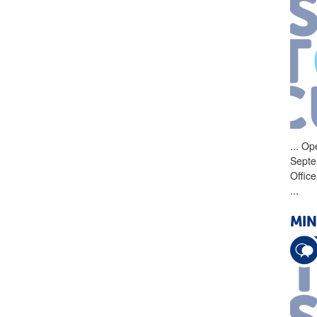
...
Ope
Septe
Offic
...
MIN