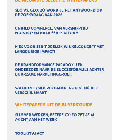
DE NIEUWSTE SELECTIE WHITEPAPERS
SEO VS. GEO: ZÓ WORD JE HET ANTWOORD OP
DE ZOEKVRAAG VAN 2026
UNIFIED COMMERCE; VAN VERSNIPPERD
ECOSYSTEEM NAAR ÉÉN PLATFORM
KIES VOOR EEN TIJDELIJK WINKELCONCEPT MET
LANGDURIGE IMPACT!
DE BRANDFORMANCE PARADOX. EEN
ONDERZOEK NAAR DE SUCCESFORMULE ACHTER
DUURZAME MARKETINGGROEI.
WAAROM FYSIEK VERGADEREN JUIST NÚ HET
VERSCHIL MAAKT
WHITEPAPERS UIT DE BUYERS'GUIDE
SLIMMER WERKEN, BETERE CX: ZO ZET JE AI
Ã©CHT AAN HET WERK
TOOLKIT AI ACT