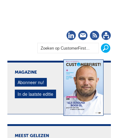
LinkedIn
Nieuwsbrief
RSS
Abonn
MAGAZINE
Abonneer nu!
In de laatste editie
MEEST GELEZEN