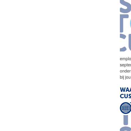
empl
septe
onder
bij jo
WAA
CU