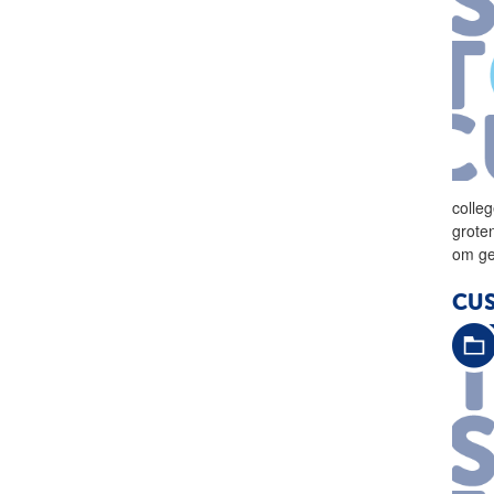
colle
grote
om ge
CU