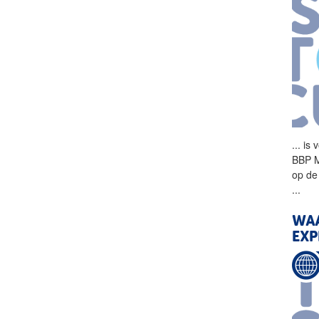
...
is 
BBP 
op de
...
WAA
EXP