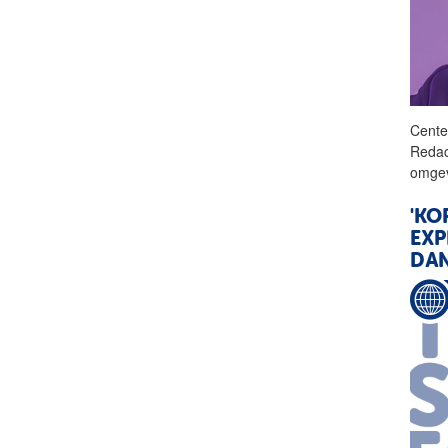
Cente
Redac
omgev
'KO
EXP
DAN