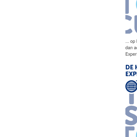
...
op 
dan a
Exper
DE 
EXP