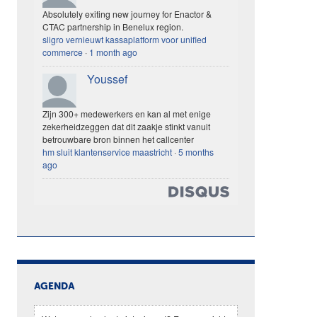
Absolutely exiting new journey for Enactor &
CTAC partnership in Benelux region.
sligro vernieuwt kassaplatform voor unified
commerce
·
1 month ago
Youssef
Zijn 300+ medewerkers en kan al met enige
zekerheidzeggen dat dit zaakje stinkt vanuit
betrouwbare bron binnen het callcenter
hm sluit klantenservice maastricht
·
5 months
ago
AGENDA