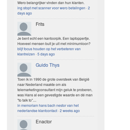
Wero belangrijker vinden dan hun klanten.
ing stopt met scanner voor wero betalingen
·
2
days ago
Frits
Je bent echt een kantoorpik. Een laptoppertje.
Hoeveel mensen buit je uit met minimumloon?
blijf focus houden op het verbeteren van
klantreizen
·
5 days ago
Guido Thys
Toen ik in 1990 de grote oversteek van België
naar Nederland maakte om als
telemarketingconsultant mijn geluk te proberen,
was Hans al een gevestigde waarde en dé man
"to talk to"....
in memoriam hans bach nestor van het
nederlandse klantcontact
·
2 weeks ago
Enactor