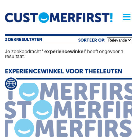
Home
Opinie
Archief
Magazine
Service
Buyers'Guide
Linked
Nieu
R
ZOEKRESULTATEN
SORTEER OP:
Je zoekopdracht
' experiencewinkel'
heeft ongeveer 1
resultaat.
EXPERIENCEWINKEL
VOOR THEELEUTEN