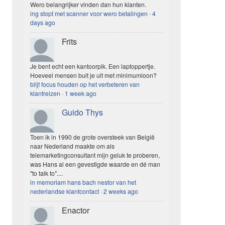
Wero belangrijker vinden dan hun klanten.
ing stopt met scanner voor wero betalingen
·
4
days ago
Frits
Je bent echt een kantoorpik. Een laptoppertje.
Hoeveel mensen buit je uit met minimumloon?
blijf focus houden op het verbeteren van
klantreizen
·
1 week ago
Guido Thys
Toen ik in 1990 de grote oversteek van België
naar Nederland maakte om als
telemarketingconsultant mijn geluk te proberen,
was Hans al een gevestigde waarde en dé man
"to talk to"....
in memoriam hans bach nestor van het
nederlandse klantcontact
·
2 weeks ago
Enactor