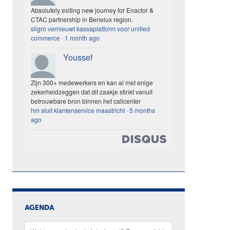
Absolutely exiting new journey for Enactor &
CTAC partnership in Benelux region.
sligro vernieuwt kassaplatform voor unified
commerce
·
1 month ago
Youssef
Zijn 300+ medewerkers en kan al met enige
zekerheidzeggen dat dit zaakje stinkt vanuit
betrouwbare bron binnen het callcenter
hm sluit klantenservice maastricht
·
5 months
ago
AGENDA