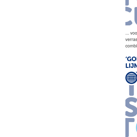
...
voo
verra
combi
‘GO
LIJ