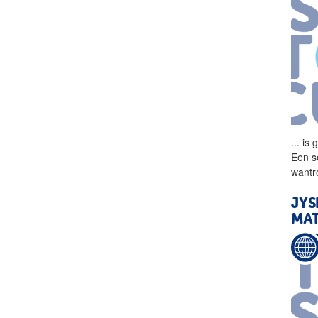
...
is 
Een s
wantr
JYS
MAT