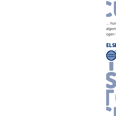
...
hum
algem
ogen 
ELS