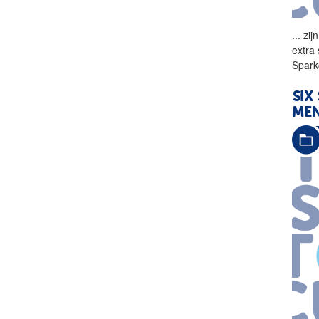
...
zijn
extra
Spark
SIX
ME