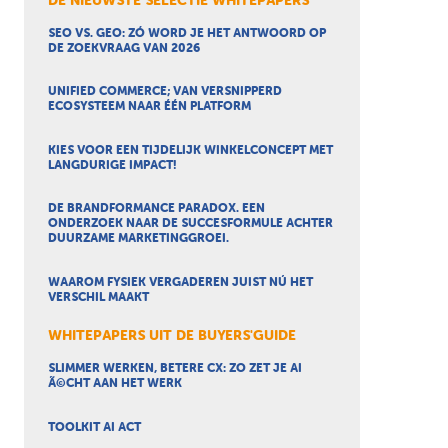
DE NIEUWSTE SELECTIE WHITEPAPERS
SEO VS. GEO: ZÓ WORD JE HET ANTWOORD OP
DE ZOEKVRAAG VAN 2026
UNIFIED COMMERCE; VAN VERSNIPPERD
ECOSYSTEEM NAAR ÉÉN PLATFORM
KIES VOOR EEN TIJDELIJK WINKELCONCEPT MET
LANGDURIGE IMPACT!
DE BRANDFORMANCE PARADOX. EEN
ONDERZOEK NAAR DE SUCCESFORMULE ACHTER
DUURZAME MARKETINGGROEI.
WAAROM FYSIEK VERGADEREN JUIST NÚ HET
VERSCHIL MAAKT
WHITEPAPERS UIT DE BUYERS'GUIDE
SLIMMER WERKEN, BETERE CX: ZO ZET JE AI
Ã©CHT AAN HET WERK
TOOLKIT AI ACT