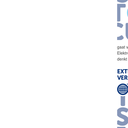
gaat 
Elekt
denkt
EXT
VE