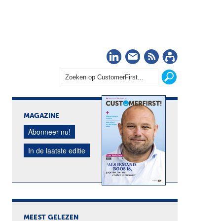
LinkedIn
Nieuwsbrief
RSS
Abonn
MAGAZINE
Abonneer nu!
In de laatste editie
MEEST GELEZEN