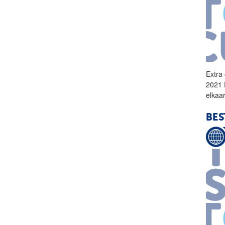
Extra
2021 
elkaa
BE