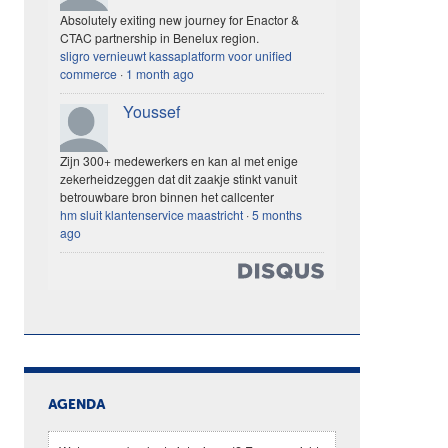
Absolutely exiting new journey for Enactor &
CTAC partnership in Benelux region.
sligro vernieuwt kassaplatform voor unified
commerce
·
1 month ago
Youssef
Zijn 300+ medewerkers en kan al met enige
zekerheidzeggen dat dit zaakje stinkt vanuit
betrouwbare bron binnen het callcenter
hm sluit klantenservice maastricht
·
5 months
ago
AGENDA