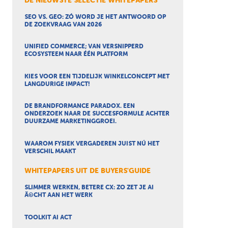
DE NIEUWSTE SELECTIE WHITEPAPERS
SEO VS. GEO: ZÓ WORD JE HET ANTWOORD OP
DE ZOEKVRAAG VAN 2026
UNIFIED COMMERCE; VAN VERSNIPPERD
ECOSYSTEEM NAAR ÉÉN PLATFORM
KIES VOOR EEN TIJDELIJK WINKELCONCEPT MET
LANGDURIGE IMPACT!
DE BRANDFORMANCE PARADOX. EEN
ONDERZOEK NAAR DE SUCCESFORMULE ACHTER
DUURZAME MARKETINGGROEI.
WAAROM FYSIEK VERGADEREN JUIST NÚ HET
VERSCHIL MAAKT
WHITEPAPERS UIT DE BUYERS'GUIDE
SLIMMER WERKEN, BETERE CX: ZO ZET JE AI
Ã©CHT AAN HET WERK
TOOLKIT AI ACT