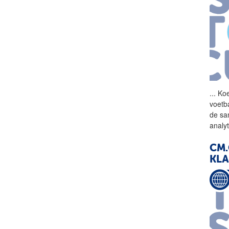
...
Koe
voetb
de sa
analy
CM
KLA