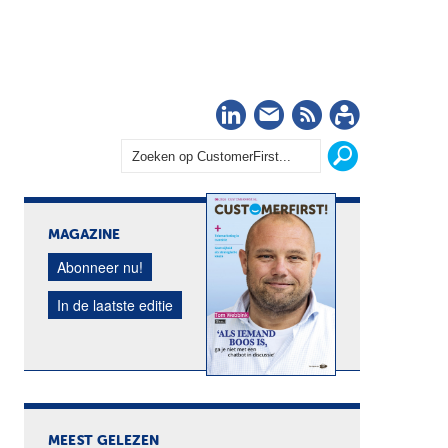
LinkedIn
Nieuwsbrief
RSS
Abonn
MAGAZINE
Abonneer nu!
In de laatste editie
MEEST GELEZEN