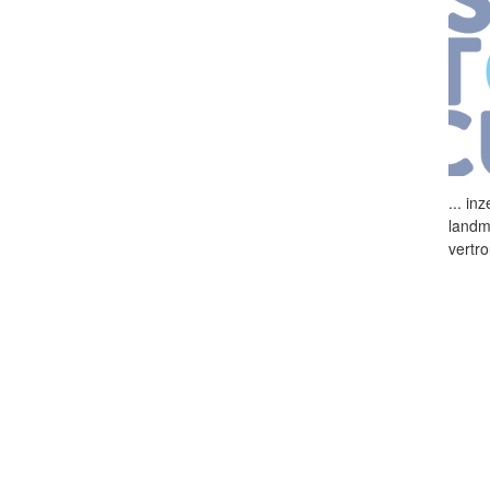
...
inz
landm
vertr