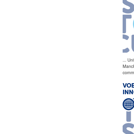
...
Uni
Manch
comme
VOE
INN