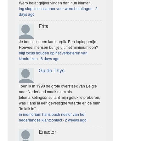
Wero belangrijker vinden dan hun klanten.
ing stopt met scanner voor wero betalingen
·
2
days ago
Frits
Je bent echt een kantoorpik. Een laptoppertje.
Hoeveel mensen buit je uit met minimumloon?
blijf focus houden op het verbeteren van
klantreizen
·
6 days ago
Guido Thys
Toen ik in 1990 de grote oversteek van België
naar Nederland maakte om als
telemarketingconsultant mijn geluk te proberen,
was Hans al een gevestigde waarde en dé man
"to talk to"....
in memoriam hans bach nestor van het
nederlandse klantcontact
·
2 weeks ago
Enactor