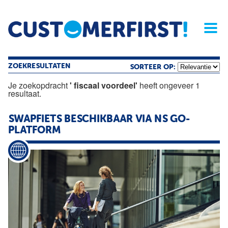
Home
Opinie
Archief
Magazine
Service
Buyers'Guide
Linked
Nieu
R
ZOEKRESULTATEN
SORTEER OP:
Je zoekopdracht
' fiscaal voordeel'
heeft ongeveer 1
resultaat.
SWAPFIETS BESCHIKBAAR VIA NS GO-
PLATFORM